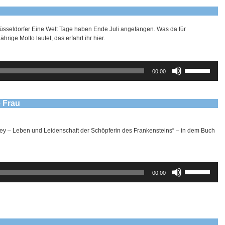
üsseldorfer Eine Welt Tage haben Ende Juli angefangen. Was da für
rige Motto lautet, das erfahrt ihr hier.
Pfeiltasten
00:00
Hoch/Runter
benutzen,
um
die
e Frau
Lautstärke
zu
regeln.
ey – Leben und Leidenschaft der Schöpferin des Frankensteins“ – in dem Buch
Pfeiltasten
00:00
Hoch/Runter
benutzen,
um
die
Lautstärke
zu