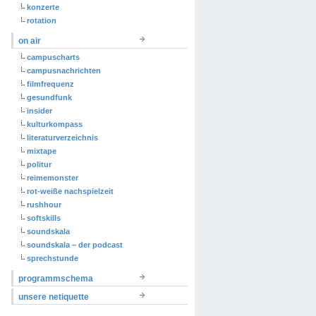
konzerte
rotation
on air
campuscharts
campusnachrichten
filmfrequenz
gesundfunk
insider
kulturkompass
literaturverzeichnis
mixtape
politur
reimemonster
rot-weiße nachspielzeit
rushhour
softskills
soundskala
soundskala – der podcast
sprechstunde
programmschema
unsere netiquette