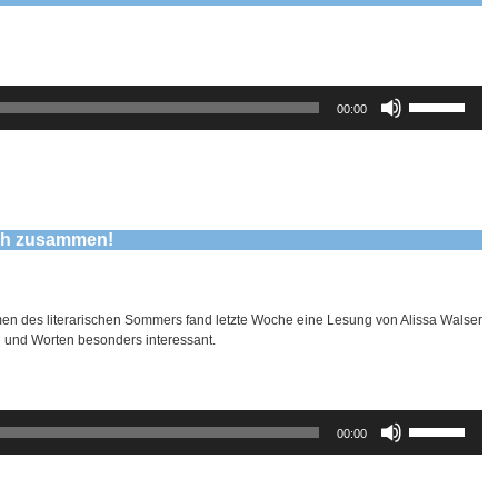
regeln.
Pfeiltasten
00:00
Hoch/Runter
benutzen,
um
die
Lautstärke
zu
regeln.
ach zusammen!
n des literarischen Sommers fand letzte Woche eine Lesung von Alissa Walser
n und Worten besonders interessant.
Pfeiltasten
00:00
Hoch/Runter
benutzen,
um