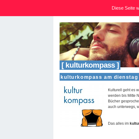
Diese Seite wi
[ kulturkompass ]
kulturkompass am dienstag 
Kulturell geht es 
werden bis Mitte N
Bücher gesprochen
auch unterwegs, w
Das alles im
kultu