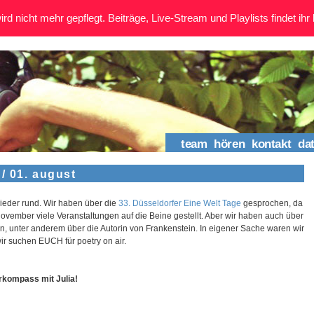
rd nicht mehr gepflegt. Beiträge, Live-Stream und Playlists findet ihr 
team
hören
kontakt
da
/ 01. august
wieder rund. Wir haben über die
33. Düsseldorfer Eine Welt Tage
gesprochen, da
ovember viele Veranstaltungen auf die Beine gestellt. Aber wir haben auch über
, unter anderem über die Autorin von Frankenstein. In eigener Sache waren wir
ir suchen EUCH für poetry on air.
rkompass mit Julia!