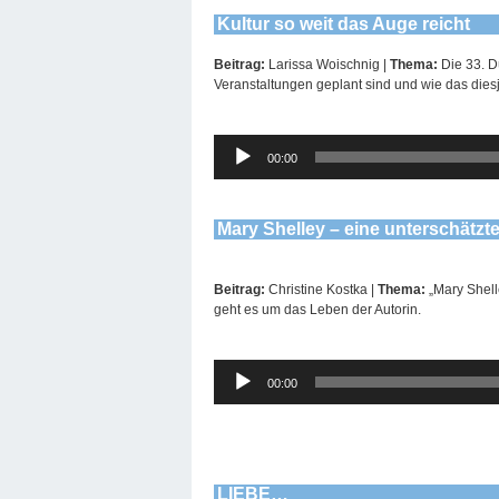
Kultur so weit das Auge reicht
Beitrag:
Larissa Woischnig |
Thema:
Die 33. D
Veranstaltungen geplant sind und wie das diesjäh
Audio-
00:00
Player
Mary Shelley – eine unterschätzt
Beitrag:
Christine Kostka |
Thema:
„Mary Shell
geht es um das Leben der Autorin.
Audio-
00:00
Player
LIEBE…