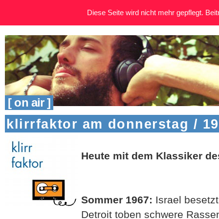
Diese Seite wird nicht mehr gepflegt. Beitr
[ on air ]
klirrfaktor am donnerstag / 19
Heute mit dem Klassiker d
S
ommer 1967:
Israel besetz
Detroit toben schwere Rasse