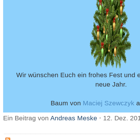
Wir wünschen Euch ein frohes Fest und e
neue Jahr.
Baum von
Maciej Szewczyk
a
Ein Beitrag von
Andreas Meske
⋅
12. Dez. 20