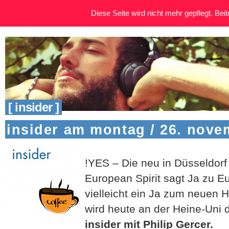
Diese Seite wird nicht mehr gepflegt. Beitr
[ insider ]
insider am montag / 26. nove
!YES – Die neu in Düsseldorf
European Spirit sagt Ja zu E
vielleicht ein Ja zum neuen 
wird heute an der Heine-Uni d
insider mit Philip Gercer.