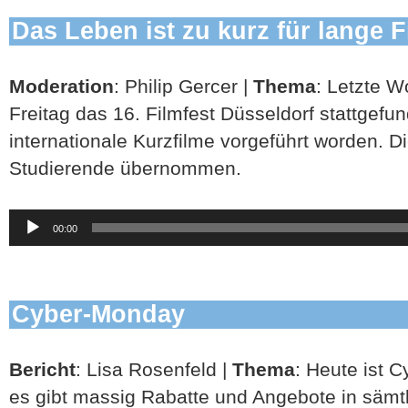
Das Leben ist zu kurz für lange 
Moderation
: Philip Gercer |
Thema
: Letzte W
Freitag das 16. Filmfest Düsseldorf stattgefu
internationale Kurzfilme vorgeführt worden. 
Studierende übernommen.
Audio-
00:00
Player
Cyber-Monday
Bericht
: Lisa Rosenfeld |
Thema
: Heute ist 
es gibt massig Rabatte und Angebote in sämt