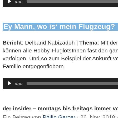
00:00
Player
Ey Mann, wo is‘ mein Flugzeug?
Bericht
: Delband Nabizadeh |
Thema
: Mit de
können alle Hobby-FluglotsInnen fast den gan
verfolgen. Und so zum Beispiel der Ankunft 
Familie entgegenfiebern.
Audio-
00:00
Player
der insider – montags bis freitags immer vo
Ein Beitrag von
Philip Gercer
⋅
26. Nov. 2018