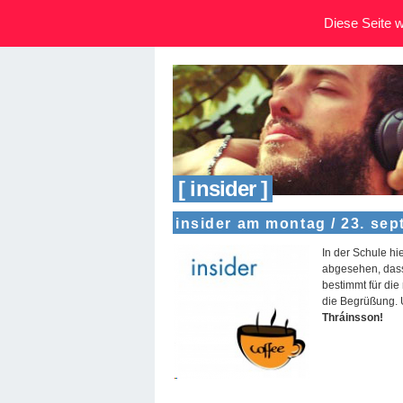
Diese Seite wi
[ insider ]
insider am montag / 23. se
In der Schule hi
abgesehen, dass 
bestimmt für di
die Begrüßung. 
Thráinsson!