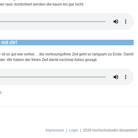
 raus: kontrolliert werden die kaum bis gar nicht.
mit dir!
ie ist so gut wie vorbei… die vorlesungsfreie Zeit geht so langsam zu Ende. Damit
ster. Wir haben der freien Zeit damit nochmal Adieu gesagt.
19
⋅
Impressum
|
Login
|
2026 hochschulradio düsseldorf