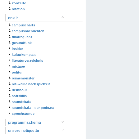
konzerte
rotation
on air
campuscharts
campusnachrichten
filmfrequenz
gesundfunk
insider
kulturkompass
literaturverzeichnis
mixtape
politur
reimemonster
rot-weiße nachspielzeit
rushhour
softskills
soundskala
soundskala – der podcast
sprechstunde
programmschema
unsere netiquette