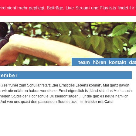
rd nicht mehr gepflegt. Beiträge, Live-Stream und Playlists findet ihr 
team
hören
kontakt
da
ptember
eß es früher zum Schuljahrstart: „der Ernst des Lebens kommt“. Mal ganz davon
wir nie erfahren haben wer dieser Ernst eigentlich ist, lässt sich das Motto auch
e neuen Studis der Hochschule Düsseldorf sagen. Für die gab es heute nämlich
Und von uns quasi den passenden Soundtrack – im
insider mit Cate