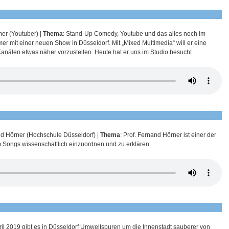
mer (Youtuber) |
Thema
: Stand-Up Comedy, Youtube und das alles noch im
er mit einer neuen Show in Düsseldorf. Mit „Mixed Multimedia“ will er eine
anälen etwas näher vorzustellen. Heute hat er uns im Studio besucht
nd Hörner (Hochschule Düsseldorf) |
Thema
: Prof. Fernand Hörner ist einer der
m Songs wissenschaftlich einzuordnen und zu erklären.
pril 2019 gibt es in Düsseldorf Umweltspuren um die Innenstadt sauberer von