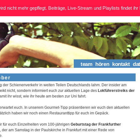
rd nicht mehr gepflegt. Beiträge, Live-Stream und Playlists findet ihr 
team
hören
kontakt
da
ober
der Schienenverkehr in weiten Teilen Deutschlands lahm. Der insider am
eikt nicht, sondern informiert euch zur aktuellen Lage des
Lokführerstreiks der
damit ihr wisst, wie ihr heute am besten zur Uni fahrt.
erwartet euch. In unserem Gourmet-Tipp präsentieren wir euch den aktuellen
tzlich haben wir noch einen Restauranttipp für euch im Gepäck.
 für euch Einzelheiten vom 100-jährigen
Geburtstag der Frankfurther
, der am Samstag in der Paulskirche in Frankfurt mit einer Rede von
e.