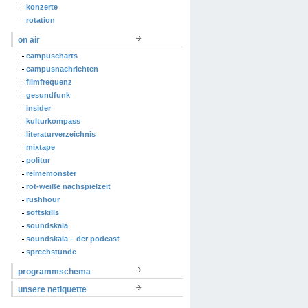
konzerte
rotation
on air
campuscharts
campusnachrichten
filmfrequenz
gesundfunk
insider
kulturkompass
literaturverzeichnis
mixtape
politur
reimemonster
rot-weiße nachspielzeit
rushhour
softskills
soundskala
soundskala – der podcast
sprechstunde
programmschema
unsere netiquette