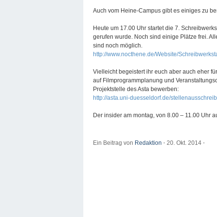
Auch vom Heine-Campus gibt es einiges zu ber
Heute um 17.00 Uhr startet die 7. Schreibwerk
gerufen wurde. Noch sind einige Plätze frei. 
sind noch möglich.
http://www.nocthene.de/Website/Schreibwerksta
Vielleicht begeistert ihr euch aber auch eher für
auf Filmprogrammplanung und Veranstaltungsor
Projektstelle des Asta bewerben:
http://asta.uni-duesseldorf.de/stellenausschrei
Der insider am montag, von 8.00 – 11.00 Uhr au
Ein Beitrag von
Redaktion
⋅
20. Okt. 2014
⋅