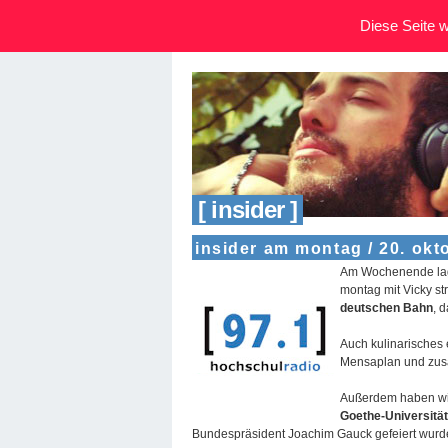
Diese Seite wi
[ insider ]
insider am montag / 20. okt
Am Wochenende lag 
montag mit Vicky str
deutschen Bahn
, 
Auch kulinarisches 
Mensaplan und zusä
Außerdem haben wir
Goethe-Universität
Bundespräsident Joachim Gauck gefeiert wurd