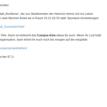
ichten:
statt „Nocthene“, die von Studierenden der Heinrich-Heine-Uni ins Leben
Alle zwei Wochen findet sie in Raum 23.21-02.53 statt. Spontane Anmeldungen
tt_Dusseldorf.html
 Film. Dann ist vielleicht das
Campus-Kino
etwas für euch. Wenn ihr Lust habt
ganisation, dann könnt ihr euch noch bis morgen auf die vergütete
bungen/projektstellen/
f der 97,1!