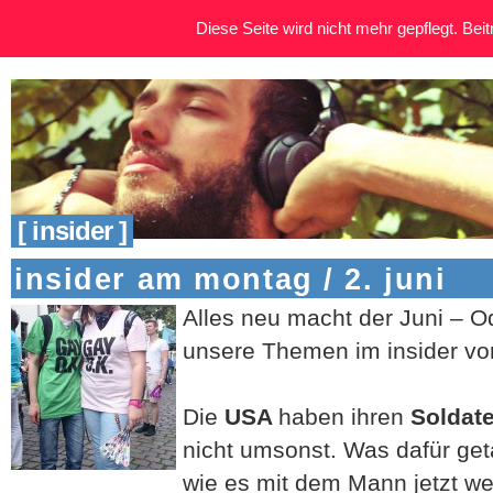
Diese Seite wird nicht mehr gepflegt. Beitr
[ insider ]
insider am montag / 2. juni
Alles neu macht der Juni – O
unsere Themen im insider von
Die
USA
haben ihren
Soldat
nicht umsonst. Was dafür ge
wie es mit dem Mann jetzt wei