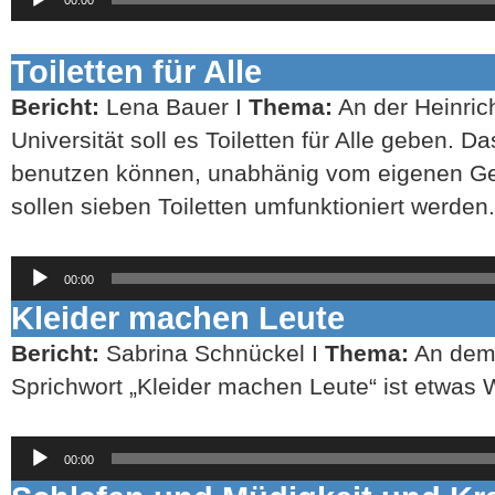
Player
Toiletten für Alle
Bericht:
Lena Bauer I
Thema:
An der Heinric
Universität soll es Toiletten für Alle geben. Das
benutzen können, unabhänig vom eigenen Ge
sollen sieben Toiletten umfunktioniert werden.
Audio-
00:00
Player
Kleider machen Leute
Bericht:
Sabrina Schnückel I
Thema:
An dem
Sprichwort „Kleider machen Leute“ ist etwas 
Audio-
00:00
Player