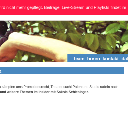
rd nicht mehr gepflegt. Beiträge, Live-Stream und Playlists findet ihr 
team
hören
kontakt
da
z
kämpfen ums Promotionsrecht, Theater sucht Paten und Studis radeln nach
 und weitere Themen im insider mit Saksia Schlesinger.