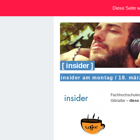
Diese Seite wi
[ insider ]
insider am montag / 18. mär
Fachhochschulen 
Gibraltar
– diese