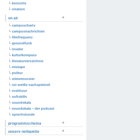
konzerte
rotation
on air
campuscharts
campusnachrichten
filmfrequenz
gesundfunk
insider
kulturkompass
literaturverzeichnis
mixtape
politur
reimemonster
rot-weiße nachspielzeit
rushhour
softskills
soundskala
soundskala – der podcast
sprechstunde
programmschema
unsere netiquette