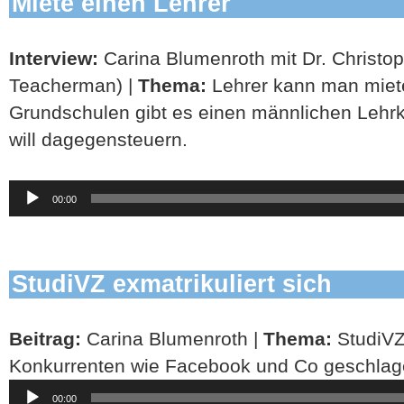
Miete einen Lehrer
Interview:
Carina Blumenroth mit Dr. Christop
Teacherman) |
Thema:
Lehrer kann man miet
Grundschulen gibt es einen männlichen Lehrk
will dagegensteuern.
Audio-
00:00
Player
StudiVZ exmatrikuliert sich
Beitrag:
Carina Blumenroth |
Thema:
StudiVZ
Konkurrenten wie Facebook und Co geschlag
Audio-
00:00
Player