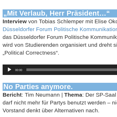
„Mit Verlaub, Herr Präsident…“
Interview
von Tobias Schlemper mit Elise Oko
Düsseldorfer Forum Politische Kommunikatio
das Düsseldorfer Forum Politische Kommunik
wird von Studierenden organisiert und dreht 
„Political Correctness“.
Audio-
00:00
Player
No Parties anymore.
Bericht
: Tim Neumann |
Thema
: Der SP-Saa
darf nicht mehr für Partys benutzt werden – n
Vorstand denkt über Alternativen nach.