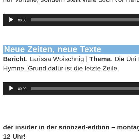
Audio-
00:00
Player
Neue Zeiten, neue Texte
Bericht
: Larissa Woischnig |
Thema
: Die Uni
Hymne. Grund dafür ist die letzte Zeile.
Audio-
00:00
Player
der insider in der snoozed-edition – montag
12 Uhr!