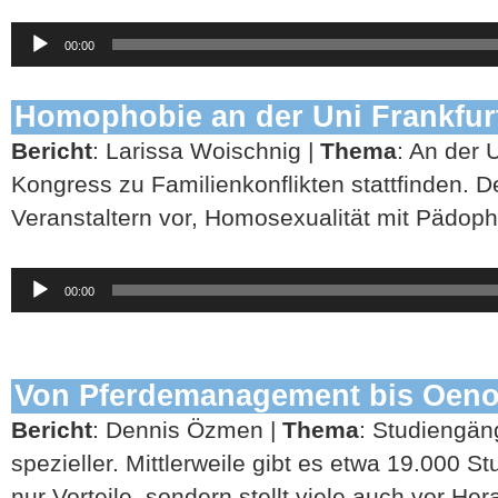
Audio-
00:00
Player
Homophobie an der Uni Frankfur
Bericht
: Larissa Woischnig |
Thema
: An der U
Kongress zu Familienkonflikten stattfinden. D
Veranstaltern vor, Homosexualität mit Pädophi
Audio-
00:00
Player
Von Pferdemanagement bis
Oeno
Bericht
: Dennis Özmen |
Thema
: Studiengä
spezieller. Mittlerweile gibt es etwa 19.000 S
nur Vorteile, sondern stellt viele auch vor He