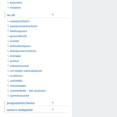
konzerte
rotation
on air
campuscharts
campusnachrichten
filmfrequenz
gesundfunk
insider
kulturkompass
literaturverzeichnis
mixtape
politur
reimemonster
rot-weiße nachspielzeit
rushhour
softskills
soundskala
soundskala – der podcast
sprechstunde
programmschema
unsere netiquette