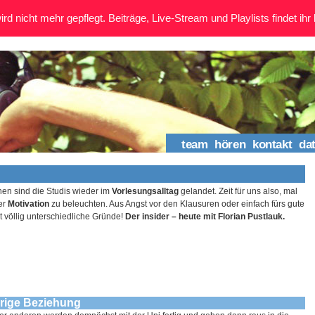
rd nicht mehr gepflegt. Beiträge, Live-Stream und Playlists findet ihr 
team
hören
kontakt
da
hen sind die Studis wieder im
Vorlesungsalltag
gelandet. Zeit für uns also, mal
er
Motivation
zu beleuchten. Aus Angst vor den Klausuren oder einfach fürs gute
t völlig unterschiedliche Gründe!
Der insider – heute mit Florian Pustlauk.
erige Beziehung