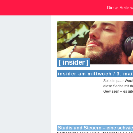
Diese Seite wi
[ insider ]
insider am mittwoch / 3. mai
Seit ein paar Woc
diese Sache mit d
Gewissen – es gib
Studis und Steuern – eine schwi