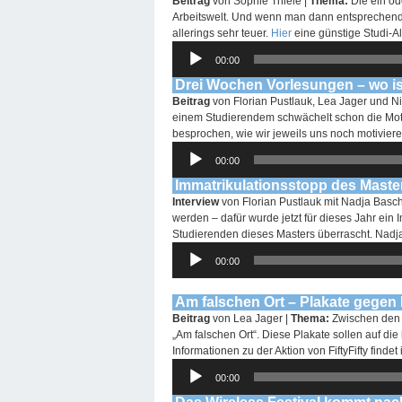
Beitrag
von Sophie Thiele |
Thema:
Die ein od
Arbeitswelt. Und wenn man dann entsprechend Ge
allerings sehr teuer.
Hier
eine günstige Studi-A
Audio-
00:00
Player
Drei Wochen Vorlesungen – wo is
Beitrag
von Florian Pustlauk, Lea Jager und 
einem Studierendem schwächelt schon die Motiv
besprochen, wie wir jeweils uns noch motivier
Audio-
00:00
Player
Immatrikulationsstopp des Masters
Interview
von Florian Pustlauk mit Nadja Basc
werden – dafür wurde jetzt für dieses Jahr ein 
Studierenden dieses Masters überrascht. Nadja s
Audio-
00:00
Player
Am falschen Ort – Plakate gege
Beitrag
von Lea Jager |
Thema:
Zwischen den 
„Am falschen Ort“. Diese Plakate sollen auf d
Informationen zu der Aktion von FiftyFifty findet i
Audio-
00:00
Player