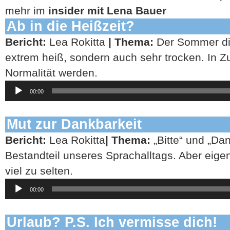
mehr im
insider mit Lena Bauer
Ab in die Heißzeit?
Bericht:
Lea Rokitta
| Thema:
Der Sommer die
extrem heiß, sondern auch sehr trocken. In Z
Normalität werden.
Audio-
00:00
Player
Mut zur Dankbarkeit
Bericht:
Lea Rokitta
| Thema:
„Bitte“ und „Dan
Bestandteil unseres Sprachalltags. Aber eige
viel zu selten.
Audio-
00:00
Player
Urlaub? P.S. Ich vermisse dich!