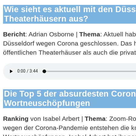
Wie sieht es aktuell mit den Düss
Theaterhäusern aus?
Bericht
: Adrian Osborne |
Thema
: Aktuell ha
Düsseldorf wegen Corona geschlossen. Das ha
öffentlichen Theaterhäuser als auch die priva
Die Top 5 der absurdesten Coron
Wortneuschöpfungen
Ranking
von Isabel Arbert |
Thema
: Zoom-Ro
wegen der Corona-Pandemie entstehen die k