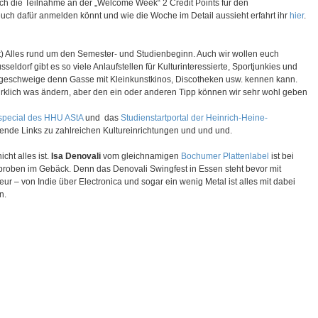
ch die Teilnahme an der „Welcome Week“ 2 Credit Points für den
uch dafür anmelden könnt und wie die Woche im Detail aussieht erfahrt ihr
hier
.
t) Alles rund um den Semester- und Studienbeginn. Auch wir wollen euch
seldorf gibt es so viele Anlaufstellen für Kulturinteressierte, Sportjunkies und
 geschweige denn Gasse mit Kleinkunstkinos, Discotheken usw. kennen kann.
irklich was ändern, aber den ein oder anderen Tipp können wir sehr wohl geben
ispecial des HHU AStA
und das
Studienstartportal der Heinrich-Heine-
hrende Links zu zahlreichen Kultureinrichtungen und und und.
cht alles ist.
Isa Denovali
vom gleichnamigen
Bochumer Plattenlabel
ist bei
proben im Gebäck. Denn das Denovali Swingfest in Essen steht bevor mit
ur – von Indie über Electronica und sogar ein wenig Metal ist alles mit dabei
n.