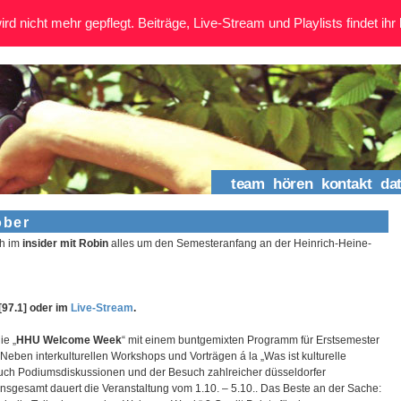
rd nicht mehr gepflegt. Beiträge, Live-Stream und Playlists findet ihr 
team
hören
kontakt
da
ober
ch im
insider mit Robin
alles um den Semesteranfang an der Heinrich-Heine-
[97.1] oder im
Live-Stream
.
ie „
HHU Welcome Week
“ mit einem buntgemixten Programm für Erstsemester
eben interkulturellen Workshops und Vorträgen á la „Was ist kulturelle
 auch Podiumsdiskussionen und der Besuch zahlreicher düsseldorfer
nsgesamt dauert die Veranstaltung vom 1.10. – 5.10.. Das Beste an der Sache: