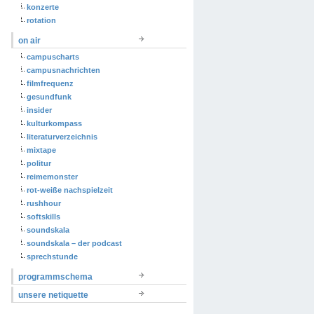
konzerte
rotation
on air
campuscharts
campusnachrichten
filmfrequenz
gesundfunk
insider
kulturkompass
literaturverzeichnis
mixtape
politur
reimemonster
rot-weiße nachspielzeit
rushhour
softskills
soundskala
soundskala – der podcast
sprechstunde
programmschema
unsere netiquette