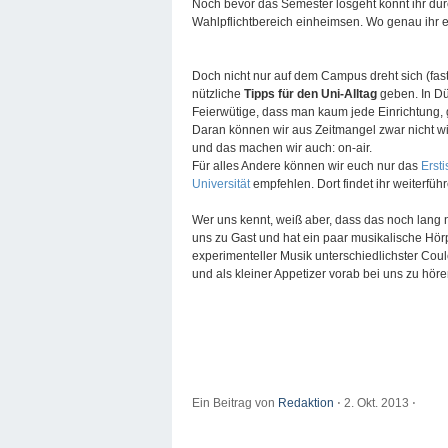
Noch bevor das Semester losgeht könnt ihr dur
Wahlpflichtbereich einheimsen. Wo genau ihr e
Doch nicht nur auf dem Campus dreht sich (fas
nützliche
Tipps für den Uni-Alltag
geben. In Düs
Feierwütige, dass man kaum jede Einrichtung,
Daran können wir aus Zeitmangel zwar nicht w
und das machen wir auch: on-air.
Für alles Andere können wir euch nur das
Erst
Universität
empfehlen. Dort findet ihr weiterfü
Wer uns kennt, weiß aber, dass das noch lang ni
uns zu Gast und hat ein paar musikalische Hör
experimenteller Musik unterschiedlichster Coule
und als kleiner Appetizer vorab bei uns zu höre
Ein Beitrag von
Redaktion
⋅
2. Okt. 2013
⋅