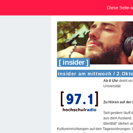
Diese Seite wi
[ insider ]
insider am mittwoch / 2.Okt
Ab 8 Uhr
dreht si
Universität
Zu Hören auf der 
Seit gestern läuft d
aus dem Ausland. N
Identität“ stehen
Kultureinrichtungen auf den Tagesordnungen. I