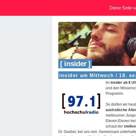
Diese Seite wi
[ insider ]
insider am Mittwoch / 18. s
Im
insider ab 8 U
und den Wissensch
Programm.
So dürfen wir heu
australische Alt
melbourner Jungs 
Eleven:Eleven bei
schaut der
stellv
Dr. Goebel, bei uns rein. Gemeinsam unterhalte