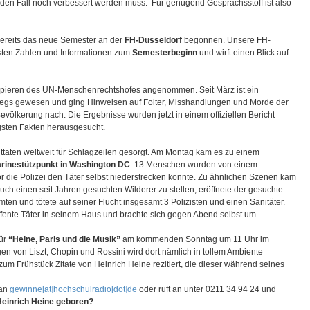
eden Fall noch verbessert werden muss. Für genügend Gesprächsstoff ist also
bereits das neue Semester an der
FH-Düsseldorf
begonnen. Unsere FH-
gsten Zahlen und Informationen zum
Semesterbeginn
und wirft einen Blick auf
pieren des UN-Menschenrechtshofes angenommen. Seit März ist ein
egs gewesen und ging Hinweisen auf Folter, Misshandlungen und Morde der
ölkerung nach. Die Ergebnisse wurden jetzt in einem offiziellen Bericht
igsten Fakten herausgesucht.
taten weltweit für Schlagzeilen gesorgt. Am Montag kam es zu einem
rinestützpunkt in Washington DC
. 13 Menschen wurden von einem
 die Polizei den Täter selbst niederstrecken konnte. Zu ähnlichen Szenen kam
uch einen seit Jahren gesuchten Wilderer zu stellen, eröffnete der gesuchte
n und tötete auf seiner Flucht insgesamt 3 Polizisten und einen Sanitäter.
fente Täter in seinem Haus und brachte sich gegen Abend selbst um.
ür
“Heine, Paris und die Musik”
am kommenden Sonntag um 11 Uhr im
gen von Liszt, Chopin und Rossini wird dort nämlich in tollem Ambiente
m Frühstück Zitate von Heinrich Heine rezitiert, die dieser während seines
 an
gewinne[at]hochschulradio[dot]de
oder ruft an unter 0211 34 94 24 und
einrich Heine geboren?