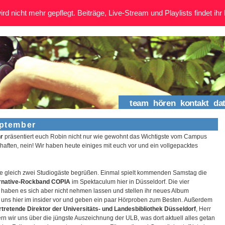
rd nicht mehr gepflegt. Beiträge, Live-Stream und Playlists findet ihr 
team
hören
kontakt
da
eptember
hr
präsentiert euch Robin nicht nur wie gewohnt das Wichtigste vom Campus
aften, nein! Wir haben heute einiges mit euch vor und ein vollgepacktes
te gleich zwei Studiogäste begrüßen. Einmal spielt kommenden Samstag die
ernative-Rockband COPIA
im Spektaculum hier in Düsseldorf. Die vier
haben es sich aber nicht nehmen lassen und stellen ihr neues Album
 uns hier im insider vor und geben ein paar Hörproben zum Besten. Außerdem
ertretende Direktor der Universitäts- und Landesbibliothek Düsseldorf
, Herr
rn wir uns über die jüngste Auszeichnung der ULB, was dort aktuell alles getan