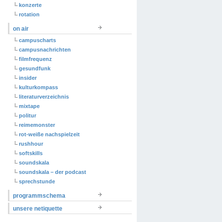
konzerte
rotation
on air
campuscharts
campusnachrichten
filmfrequenz
gesundfunk
insider
kulturkompass
literaturverzeichnis
mixtape
politur
reimemonster
rot-weiße nachspielzeit
rushhour
softskills
soundskala
soundskala – der podcast
sprechstunde
programmschema
unsere netiquette