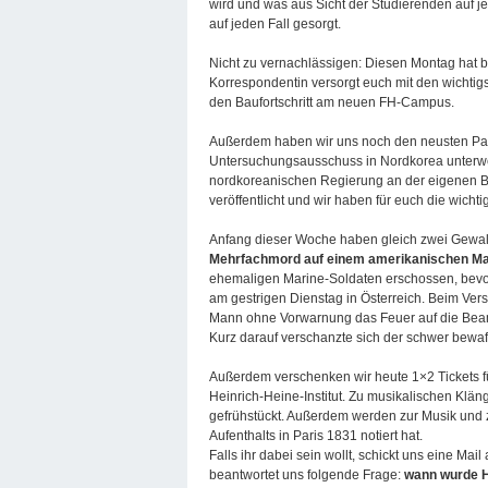
wird und was aus Sicht der Studierenden auf j
auf jeden Fall gesorgt.
Nicht zu vernachlässigen: Diesen Montag hat 
Korrespondentin versorgt euch mit den wichti
den Baufortschritt am neuen FH-Campus.
Außerdem haben wir uns noch den neusten Pa
Untersuchungsausschuss in Nordkorea unterw
nordkoreanischen Regierung an der eigenen Bev
veröffentlicht und wir haben für euch die wicht
Anfang dieser Woche haben gleich zwei Gewalt
Mehrfachmord auf einem amerikanischen Ma
ehemaligen Marine-Soldaten erschossen, bevor
am gestrigen Dienstag in Österreich. Beim Vers
Mann ohne Vorwarnung das Feuer auf die Beamte
Kurz darauf verschanzte sich der schwer bewaf
Außerdem verschenken wir heute 1×2 Tickets f
Heinrich-Heine-Institut. Zu musikalischen Klän
gefrühstückt. Außerdem werden zur Musik und zu
Aufenthalts in Paris 1831 notiert hat.
Falls ihr dabei sein wollt, schickt uns eine Mail
beantwortet uns folgende Frage:
wann wurde H