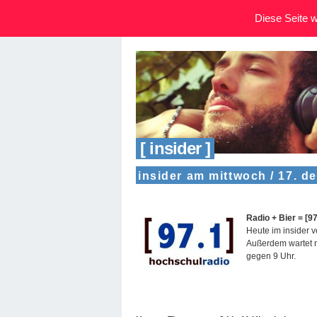
Diese Seite wi
[ insider ]
insider am mittwoch / 17. d
Radio + Bier = [97
Heute im insider 
Außerdem wartet n
gegen 9 Uhr.