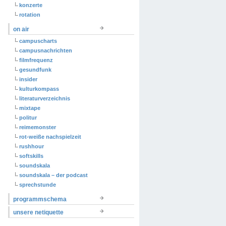
konzerte
rotation
on air
campuscharts
campusnachrichten
filmfrequenz
gesundfunk
insider
kulturkompass
literaturverzeichnis
mixtape
politur
reimemonster
rot-weiße nachspielzeit
rushhour
softskills
soundskala
soundskala – der podcast
sprechstunde
programmschema
unsere netiquette