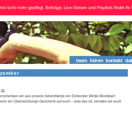
rd nicht mehr gepflegt. Beiträge, Live-Stream und Playlists findet ihr 
team
hören
kontakt
da
ezember
.1]
verschenken wir aus unserer Adventskiste ein Einbecker Winter-Bockbier!
och ein Überraschungs-Geschenk auf euch – was das ist, verraten wir euch