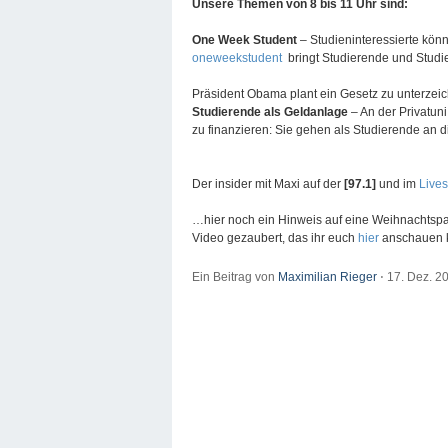
Unsere Themen von 8 bis 11 Uhr sind:
One Week Student
– Studieninteressierte könn
oneweekstudent
bringt Studierende und Stud
Präsident Obama plant ein Gesetz zu unterzei
Studierende als Geldanlage
– An der Privatun
zu finanzieren: Sie gehen als Studierende an d
Der insider mit Maxi auf der
[97.1]
und im
Live
…hier noch ein Hinweis auf eine Weihnachts
Video gezaubert, das ihr euch
hier
anschauen 
Ein Beitrag von
Maximilian Rieger
⋅
17. Dez. 2