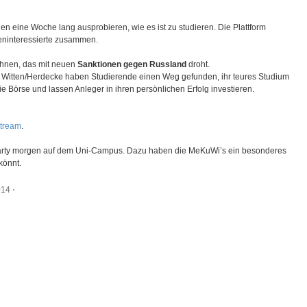
en eine Woche lang ausprobieren, wie es ist zu studieren. Die Plattform
ieninteressierte zusammen.
chnen, das mit neuen
Sanktionen gegen Russland
droht.
i Witten/Herdecke haben Studierende einen Weg gefunden, ihr teures Studium
ie Börse und lassen Anleger in ihren persönlichen Erfolg investieren.
stream
.
party morgen auf dem Uni-Campus. Dazu haben die MeKuWi’s ein besonderes
könnt.
014
⋅