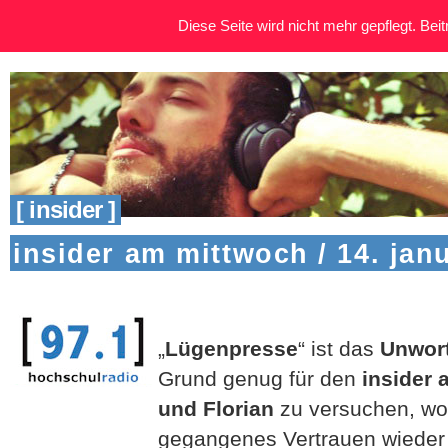
Diese Seite wird nicht mehr gepflegt. Beitr
[ insider ]
insider am mittwoch / 14. jan
„
Lügenpresse
“ ist das
Unwort
Grund genug für den
insider 
und Florian
zu versuchen, wo
gegangenes Vertrauen wieder