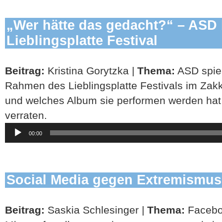
„Wer hätte das gedacht?“ – ASD
Lieblingsplatte Festival
Beitrag:
Kristina Gorytzka |
Thema:
ASD spie
Rahmen des Lieblingsplatte Festivals im Zakk
und welches Album sie performen werden hat 
verraten.
Audio-
00:00
Player
Social Media gegen Extremismus
Beitrag:
Saskia Schlesinger |
Thema:
Faceboo