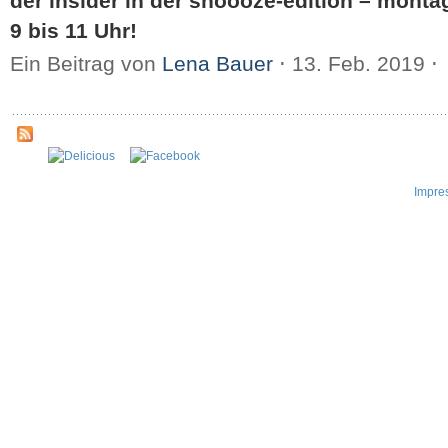
der insider in der snoooze-edition – monta
9 bis 11 Uhr!
Ein Beitrag von
Lena Bauer
⋅
13. Feb. 2019
⋅
Impre