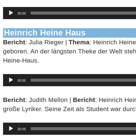
Audio-
00:00
Player
Heinrich Heine Haus
Bericht
: Julia Rieger |
Thema
: Heinrich Heine
geboren. An der längsten Theke der Welt ste
Heine-Haus.
Audio-
00:00
Player
Bericht
: Judith Mellon |
Bericht
: Heinrich He
große Lyriker. Seine Zeit als Student war durc
Audio-
00:00
Player