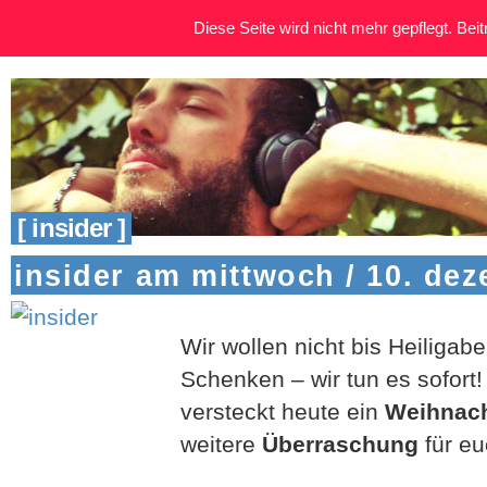
Diese Seite wird nicht mehr gepflegt. Beitr
[ insider ]
insider am mittwoch / 10. de
Wir wollen nicht bis Heiliga
Schenken – wir tun es sofort
versteckt heute ein
Weihnach
weitere
Überraschung
für eu