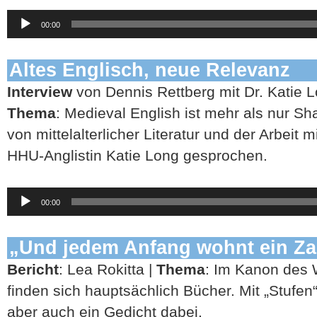
Audio-
00:00
Player
Altes Englisch, neue Relevanz
Interview
von Dennis Rettberg mit Dr. Katie L
Thema
: Medieval English ist mehr als nur S
von mittelalterlicher Literatur und der Arbeit m
HHU-Anglistin Katie Long gesprochen.
Audio-
00:00
Player
„Und jedem Anfang wohnt ein Z
Bericht
: Lea Rokitta |
Thema
: Im Kanon des 
finden sich hauptsächlich Bücher. Mit „Stufe
aber auch ein Gedicht dabei.