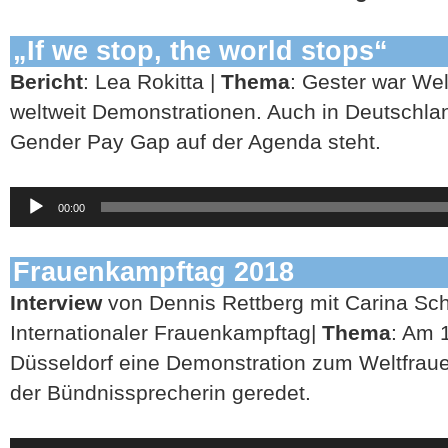
„If we stop, the world stops“
Bericht
: Lea Rokitta |
Thema
: Gester war We
weltweit Demonstrationen. Auch in Deutschla
Gender Pay Gap auf der Agenda steht.
Audio-
00:00
Player
Frauenkampftag 2018
Interview
von Dennis Rettberg mit Carina Sch
Internationaler Frauenkampftag|
Thema
: Am 1
Düsseldorf eine Demonstration zum Weltfrauen
der Bündnissprecherin geredet.
Audio-