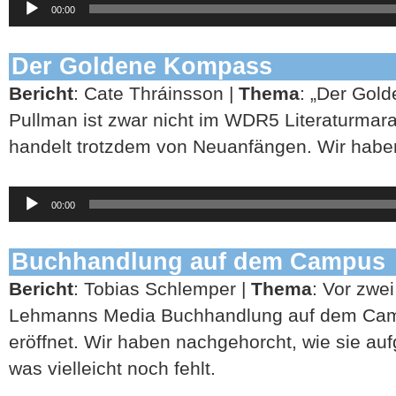
00:00
Player
Der Goldene Kompass
Bericht
: Cate Thráinsson |
Thema
: „Der Gol
Pullman ist zwar nicht im WDR5 Literaturmara
handelt trotzdem von Neuanfängen. Wir haben
Audio-
00:00
Player
Buchhandlung auf dem Campus
Bericht
: Tobias Schlemper |
Thema
: Vor zwe
Lehmanns Media Buchhandlung auf dem Cam
eröffnet. Wir haben nachgehorcht, wie sie 
was vielleicht noch fehlt.