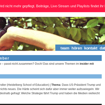
rd nicht mehr gepflegt. Beiträge, Live-Stream und Playlists findet ihr 
team
hören
kontakt
da
ember
e – passt nicht zusammen? Doch! Das sind unsere Themen im
insider mit
ndler (Heidelberg School of Education) |
Thema
: Dass US-Präsident Trump und
h nichts neues. Die Härte scheint sich dafür aber immer weiter aufzuwiegeln. Wir
 deshalb gefragt: Welche Strategie fährt Trump und haben die Medien vielleicht