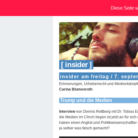
Diese Seite wi
[ insider ]
insider am freitag / 7. sept
Erinnerungen, Urheberrecht und Medienkämpf
Carina Blumenroth
Trump und die Medien
Interview
von Dennis Rettberg mit Dr. Tobias E
die Medien im Clinch liegen ist jetzt an für sic
haben einen Anglist und Politikwissenschaftler
ja selber was falsch gemacht?