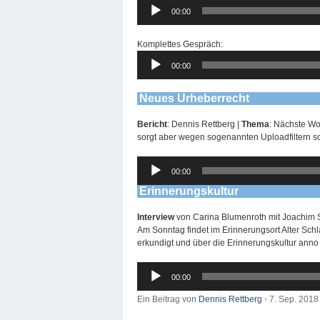
Audio-
00:00
Player
Komplettes Gespräch:
Audio-
00:00
Player
Neues Urheberrecht
Bericht
: Dennis Rettberg |
Thema
: Nächste Wo
sorgt aber wegen sogenannten Uploadfiltern sc
Audio-
00:00
Player
Erinnerungskultur
Interview
von Carina Blumenroth mit Joachim Sc
Am Sonntag findet im Erinnerungsort Alter Schl
erkundigt und über die Erinnerungskultur ann
Audio-
00:00
Player
Ein Beitrag von
Dennis Rettberg
⋅
7. Sep. 201