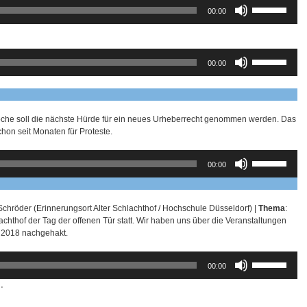
Pfeiltasten
00:00
Hoch/Runter
benutzen,
um
die
Pfeiltasten
00:00
Lautstärke
Hoch/Runter
zu
benutzen,
regeln.
um
die
Lautstärke
che soll die nächste Hürde für ein neues Urheberrecht genommen werden. Das
zu
hon seit Monaten für Proteste.
regeln.
Pfeiltasten
00:00
Hoch/Runter
benutzen,
um
die
hröder (Erinnerungsort Alter Schlachthof / Hochschule Düsseldorf) |
Thema
:
Lautstärke
achthof der Tag der offenen Tür statt. Wir haben uns über die Veranstaltungen
zu
o 2018 nachgehakt.
regeln.
Pfeiltasten
00:00
Hoch/Runter
benutzen,
8
⋅
um
die