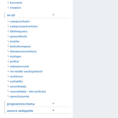
konzerte
rotation
on air
campuscharts
campusnachrichten
filmfrequenz
gesundfunk
insider
kulturkompass
literaturverzeichnis
mixtape
politur
reimemonster
rot-weiße nachspielzeit
rushhour
softskills
soundskala
soundskala – der podcast
sprechstunde
programmschema
unsere netiquette