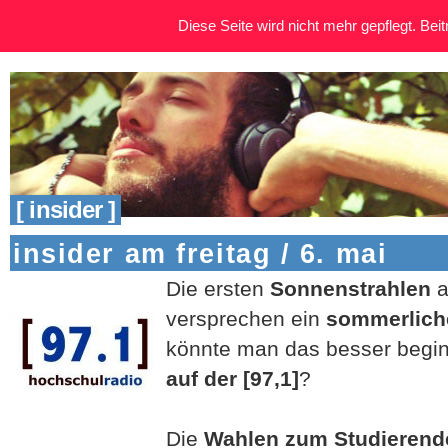
Diese Seite wird nicht mehr gepflegt. Beitr
[ insider ]
insider am freitag / 6. mai
Die ersten
Sonnenstrahlen
versprechen ein
sommerlic
könnte man das besser begi
auf der [97,1]
?
Die
Wahlen zum Studierend