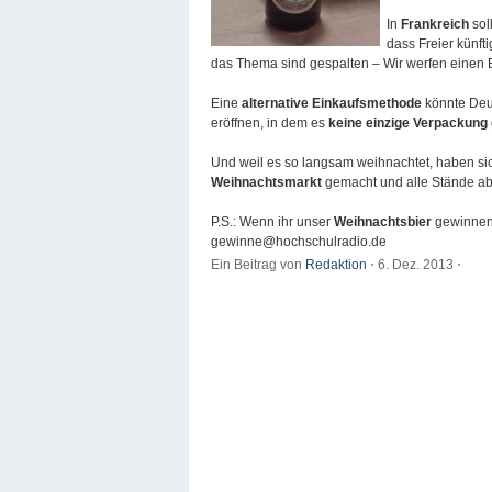
In
Frankreich
sol
dass Freier künf
das Thema sind gespalten – Wir werfen einen Bl
Eine
alternative Einkaufsmethode
könnte Deut
eröffnen, in dem es
keine einzige Verpackung
Und weil es so langsam weihnachtet, haben s
Weihnachtsmarkt
gemacht und alle Stände abg
P.S.: Wenn ihr unser
Weihnachtsbier
gewinnen 
gewinne@hochschulradio.de
Ein Beitrag von
Redaktion
⋅
6. Dez. 2013
⋅