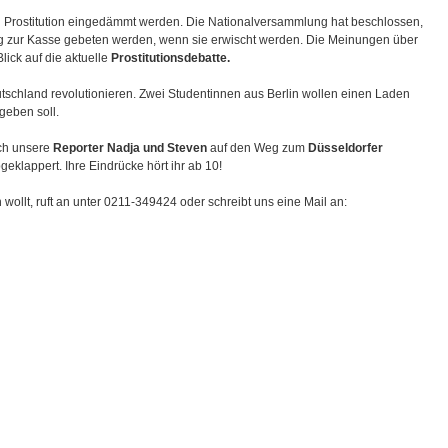
l Prostitution eingedämmt werden. Die Nationalversammlung hat beschlossen,
tig zur Kasse gebeten werden, wenn sie erwischt werden. Die Meinungen über
ick auf die aktuelle
Prostitutionsdebatte.
schland revolutionieren. Zwei Studentinnen aus Berlin wollen einen Laden
geben soll.
ich unsere
Reporter Nadja und Steven
auf den Weg zum
Düsseldorfer
eklappert. Ihre Eindrücke hört ihr ab 10!
wollt, ruft an unter 0211-349424 oder schreibt uns eine Mail an: