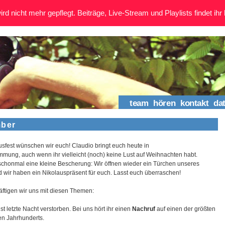
rd nicht mehr gepflegt. Beiträge, Live-Stream und Playlists findet ihr 
team
hören
kontakt
da
mber
usfest wünschen wir euch! Claudio bringt euch heute in
mung, auch wenn ihr vielleicht (noch) keine Lust auf Weihnachten habt.
schonmal eine kleine Bescherung: Wir öffnen wieder ein Türchen unseres
 wir haben ein Nikolauspräsent für euch. Lasst euch überraschen!
ftigen wir uns mit diesen Themen:
ist letzte Nacht verstorben. Bei uns hört ihr einen
Nachruf
auf einen der größten
ten Jahrhunderts.