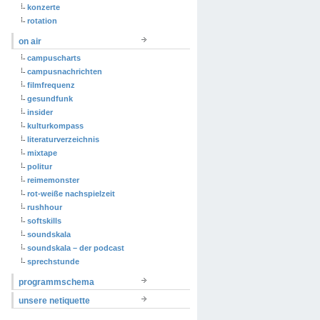
konzerte
rotation
on air
campuscharts
campusnachrichten
filmfrequenz
gesundfunk
insider
kulturkompass
literaturverzeichnis
mixtape
politur
reimemonster
rot-weiße nachspielzeit
rushhour
softskills
soundskala
soundskala – der podcast
sprechstunde
programmschema
unsere netiquette