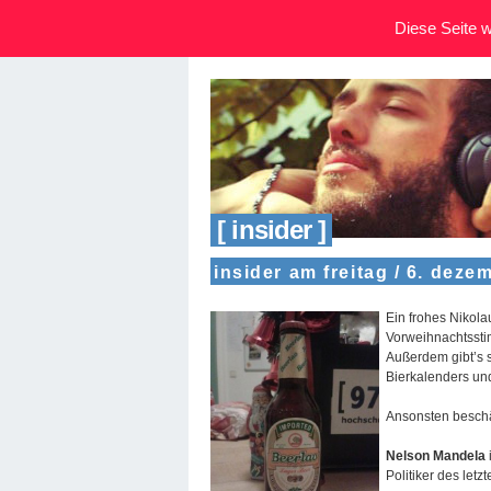
Diese Seite wi
[ insider ]
insider am freitag / 6. deze
Ein frohes Nikola
Vorweihnachtsstim
Außerdem gibt’s 
Bierkalenders und
Ansonsten beschä
Nelson Mandela
Politiker des letz