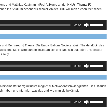
kens und Matthias Kaufmann (Feel At Home an der HHU) |
Thema
: Für
nleben ins Studium besonders schwer. An der HHU will man diesen Menschen
Pfeiltasten
00:00
Hoch/Runter
benutzen,
um
die
Lautstärke
r und Regisseur) |
Thema
: Die Empty Ballons Society ist ein Theaterstück, das
zu
eweis: das Stück wird parallel in Japanisch und Deutsch aufgeführt. Regisseur
regeln.
s zeigt.
Pfeiltasten
00:00
Hoch/Runter
benutzen,
um
die
Lautstärke
ntersemester naht; inklusive möglicher Motivationsschwierigkeiten. Das ist auch
zu
r haben uns informiert was das und wie man sie bekämpft
regeln.
Pfeiltasten
00:00
Hoch/Runter
benutzen,