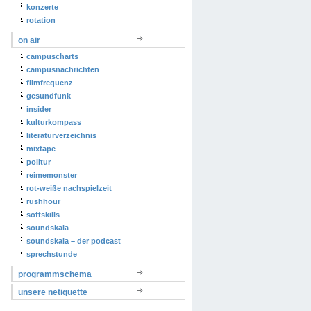
konzerte
rotation
on air
campuscharts
campusnachrichten
filmfrequenz
gesundfunk
insider
kulturkompass
literaturverzeichnis
mixtape
politur
reimemonster
rot-weiße nachspielzeit
rushhour
softskills
soundskala
soundskala – der podcast
sprechstunde
programmschema
unsere netiquette