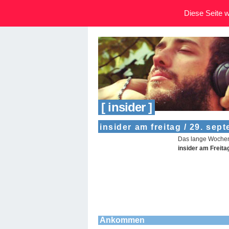
Diese Seite wi
[ insider ]
insider am freitag / 29. sep
Das lange Wochene
insider am Freita
Ankommen