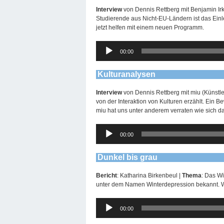
Interview
von Dennis Rettberg mit Benjamin Ir
Studierende aus Nicht-EU-Ländern ist das Ei
jetzt helfen mit einem neuen Programm.
Audio-
00:00
Player
Kulturanalysen
Interview
von Dennis Rettberg mit miu (Künstle
von der Interaktion von Kulturen erzählt. Ein B
miu hat uns unter anderem verraten wie sich da
Audio-
00:00
Player
Dunkel bis grau
Bericht
: Katharina Birkenbeul |
Thema
: Das Wi
unter dem Namen Winterdepression bekannt. Wi
Audio-
00:00
Player