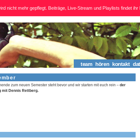
rd nicht mehr gepflegt. Beiträge, Live-Stream und Playlists findet ihr 
team
hören
kontakt
da
tember
nde zum neuen Semester steht bevor und wir starten mit euch rein –
der
g mit Dennis Rettberg.