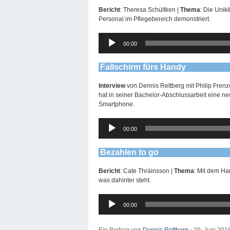
Bericht
: Theresa Schültken |
Thema
: Die Unik
Personal im Pflegebereich demonstriert.
Audio-
00:00
Player
Fallschirm fürs Handy
Interview
von Dennis Rettberg mit Philip Frenz
hat in seiner Bachelor-Abschlussarbeit eine ne
Smartphone.
Audio-
00:00
Player
Bezahlen to go
Bericht
: Cate Thráinsson |
Thema
: Mit dem Ha
was dahinter steht.
Audio-
00:00
Player