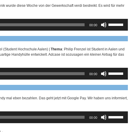
linik wurde diese Woche von der Gewerkschaft verdi bestreikt. Es wird für mehr
Pfeiltasten
00:00
Hoch/Runter
benutzen,
um
die
Lautstärke
el (Student Hochschule Aalen) |
Thema
: Philip Frenzel ist Student in Aalen und
zu
uartige Handyhülle entwickelt. Adcase ist sozusagen ein kleiner Airbag für das
regeln.
Pfeiltasten
00:00
Hoch/Runter
benutzen,
um
die
Lautstärke
ndy mal eben bezahlen. Das geht jetzt mit Google Pay. Wir haben uns informiert,
zu
regeln.
Pfeiltasten
00:00
Hoch/Runter
benutzen,
um