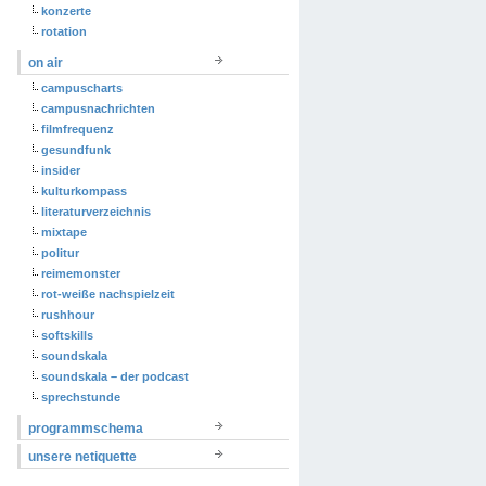
konzerte
rotation
on air
campuscharts
campusnachrichten
filmfrequenz
gesundfunk
insider
kulturkompass
literaturverzeichnis
mixtape
politur
reimemonster
rot-weiße nachspielzeit
rushhour
softskills
soundskala
soundskala – der podcast
sprechstunde
programmschema
unsere netiquette