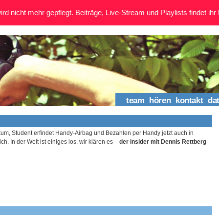
rd nicht mehr gepflegt. Beiträge, Live-Stream und Playlists findet ihr 
team
hören
kontakt
da
ikum, Student erfindet Handy-Airbag und Bezahlen per Handy jetzt auch in
h. In der Welt ist einiges los, wir klären es –
der insider mit Dennis Rettberg