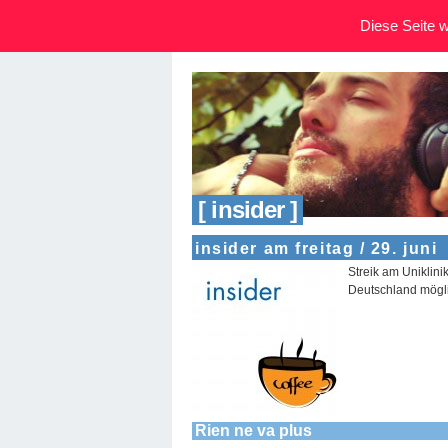
Diese Seite wi
[ insider ]
insider am freitag / 29. juni
Streik am Uniklin
Deutschland möglic
Rien ne va plus