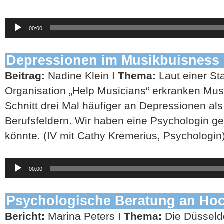
Audio-
00:00
Player
Depressionen im Musikbuisness
Beitrag:
Nadine Klein I
Thema:
Laut einer Sta
Organisation „Help Musicians“ erkranken Mus
Schnitt drei Mal häufiger an Depressionen a
Berufsfeldern. Wir haben eine Psychologin ge
könnte. (IV mit Cathy Kremerius, Psychologin
Audio-
00:00
Player
Psychologische Beratung an Ho
Bericht:
Marina Peters I
Thema:
Die Düsseld