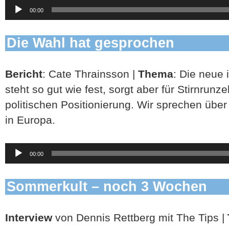
Audio-
00:00
Player
Die Wahl hat gesprochen
Bericht
: Cate Thrainsson |
Thema
: Die neue 
steht so gut wie fest, sorgt aber für Stirnrunz
politischen Positionierung. Wir sprechen über
in Europa.
Audio-
00:00
Player
Sommerkult – noch 3 Wochen
Interview
von Dennis Rettberg mit The Tips |