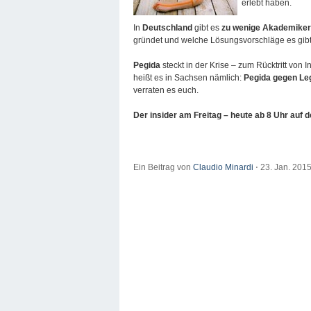
erlebt haben.
In
Deutschland
gibt es
zu wenige Akademiker
gründet und welche Lösungsvorschläge es gibt h
Pegida
steckt in der Krise – zum Rücktritt von 
heißt es in Sachsen nämlich:
Pegida gegen Leg
verraten es euch.
Der insider am Freitag – heute ab 8 Uhr auf de
Ein Beitrag von
Claudio Minardi
⋅
23. Jan. 201