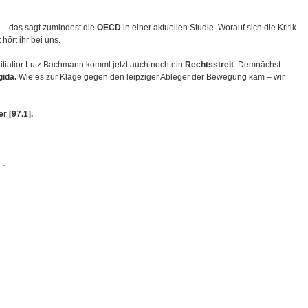
– das sagt zumindest die
OECD
in einer aktuellen Studie. Worauf sich die Kritik
ört ihr bei uns.
Initiatior Lutz Bachmann kommt jetzt auch noch ein
Rechtsstreit
. Demnächst
ida.
Wie es zur Klage gegen den leipziger Ableger der Bewegung kam – wir
r [97.1].
5
⋅