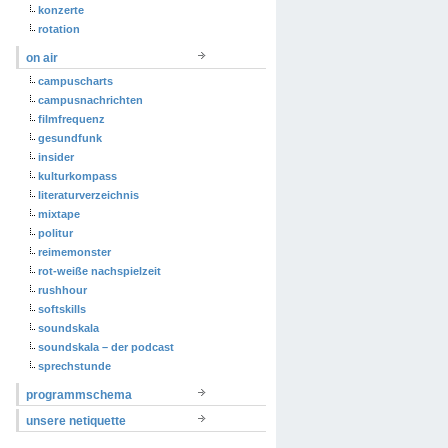
konzerte
rotation
on air
campuscharts
campusnachrichten
filmfrequenz
gesundfunk
insider
kulturkompass
literaturverzeichnis
mixtape
politur
reimemonster
rot-weiße nachspielzeit
rushhour
softskills
soundskala
soundskala – der podcast
sprechstunde
programmschema
unsere netiquette