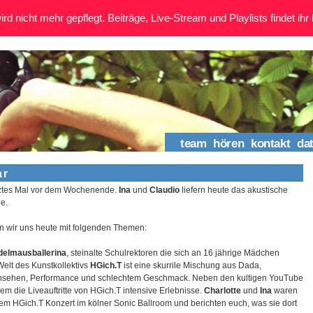
rd nicht mehr gepflegt. Beiträge, Live-Stream und Playlists findet ihr 
team
hören
kontakt
da
ar
etztes Mal vor dem Wochenende.
Ina
und
Claudio
liefern heute das akustische
e.
n wir uns heute mit folgenden Themen:
delmausballerina
, steinalte Schulrektoren die sich an 16 jährige Mädchen
elt des Kunstkollektivs
HGich.T
ist eine skurrile Mischung aus Dada,
rnsehen, Performance und schlechtem Geschmack. Neben den kultigen YouTube
lem die Liveauftritte von HGich.T intensive Erlebnisse.
Charlotte
und
Ina
waren
em HGich.T Konzert im kölner Sonic Ballroom und berichten euch, was sie dort