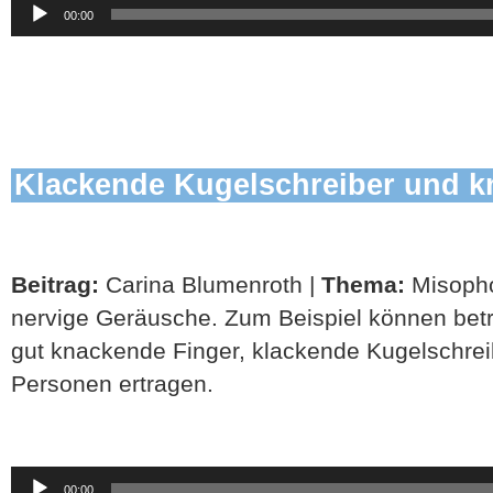
Audio-
00:00
Player
Klackende Kugelschreiber und k
Beitrag:
Carina Blumenroth |
Thema:
Misopho
nervige Geräusche. Zum Beispiel können bet
gut knackende Finger, klackende Kugelschre
Personen ertragen.
Audio-
00:00