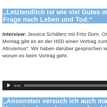
„Letztendlich ist wie viel Gutes 
Frage nach Leben und Tod.“
Interview:
Jessica Schäfers mit Fritz Dorn, O
Montag gibt es an der HSD einen Vortrag zum
Altruismus“. Wir haben darüber gesprochen w
worum es beim Vortrag geht.
Audio-
00:00
Player
„Ansonsten versuch ich auch ma