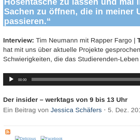
Hosentasche zu lassen und mal l
Sachen zu öffnen, die in meine
passieren.“
Interview:
Tim Neumann mit Rapper Fargo |
hat mit uns über aktuelle Projekte gesproche
Schwierigkeiten, die das Studierenden-Leben s
Audio-
00:00
Player
Der insider – werktags von 9 bis 13 Uhr
Ein Beitrag von
Jessica Schäfers
⋅
5. Dez. 2