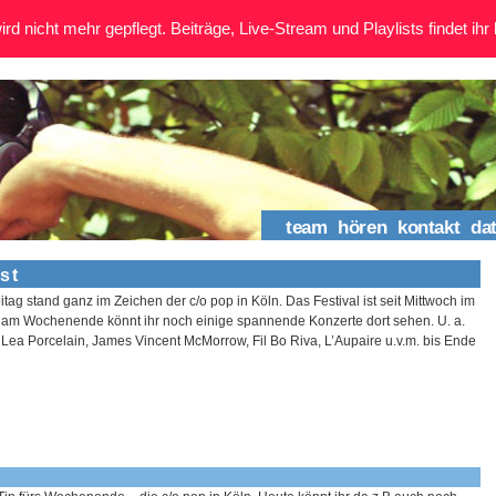
rd nicht mehr gepflegt. Beiträge, Live-Stream und Playlists findet ihr 
team
hören
kontakt
da
ust
itag stand ganz im Zeichen der c/o pop in Köln. Das Festival ist seit Mittwoch im
am Wochenende könnt ihr noch einige spannende Konzerte dort sehen. U. a.
 Lea Porcelain, James Vincent McMorrow, Fil Bo Riva, L’Aupaire u.v.m. bis Ende