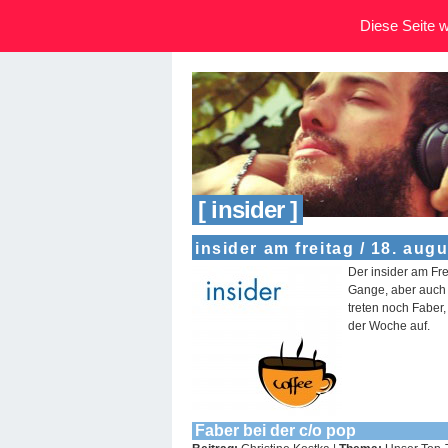
Diese Seite wi
[ insider ]
insider am freitag / 18. aug
Der insider am Fre
Gange, aber auch 
treten noch Faber,
der Woche auf.
Faber bei der c/o pop