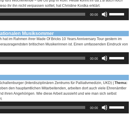
ip fürs Wochenende – die c/o pop in Köln. Heute könnt ihr da z.B auch noch
o ihr ihn nicht verpassen solltet, hat Christine Kostka erklärt.
Pfeiltasten
00:00
Hoch/Runter
benutzen,
um
die
rnationalen Musiksommer
Lautstärke
 hat im Rahmen ihrer Made Of Bricks 10 Years Anniversary Tour gestern im
zu
herausragendsten britischen Musikerinnen ist. Einen umfassenden Eindruck von
regeln.
Pfeiltasten
00:00
Hoch/Runter
benutzen,
um
die
Lautstärke
allenburger (Interdisziplinären Zentrums für Palliativmedizin, UKD) |
Thema:
zu
eben den hauptamtlichen Mitarbeitenden, arbeiten dort auch viele Ehrenämtler
regeln.
ihren Angehörigen. Wie diese Arbeit aussieht und wie man sich selbst
t.
Pfeiltasten
00:00
Hoch/Runter
benutzen,
um
die
Lautstärke