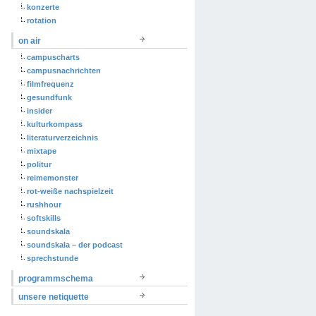
konzerte
rotation
on air
campuscharts
campusnachrichten
filmfrequenz
gesundfunk
insider
kulturkompass
literaturverzeichnis
mixtape
politur
reimemonster
rot-weiße nachspielzeit
rushhour
softskills
soundskala
soundskala – der podcast
sprechstunde
programmschema
unsere netiquette