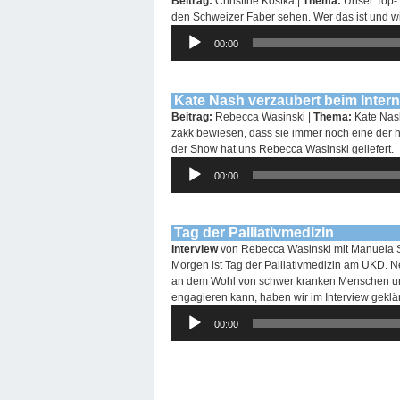
Beitrag:
Christine Kostka |
Thema:
Unser Top-T
den Schweizer Faber sehen. Wer das ist und wies
Audio-
00:00
Player
Kate Nash verzaubert beim Inte
Beitrag:
Rebecca Wasinski |
Thema:
Kate Nash
zakk bewiesen, dass sie immer noch eine der 
der Show hat uns Rebecca Wasinski geliefert.
Audio-
00:00
Player
Tag der Palliativmedizin
Interview
von Rebecca Wasinski mit Manuela Sch
Morgen ist Tag der Palliativmedizin am UKD. N
an dem Wohl von schwer kranken Menschen und 
engagieren kann, haben wir im Interview geklär
Audio-
00:00
Player