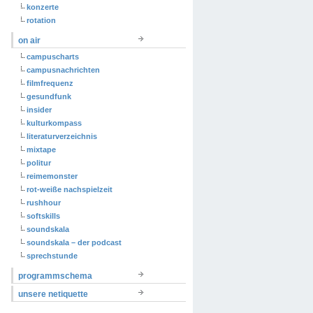
konzerte
rotation
on air
campuscharts
campusnachrichten
filmfrequenz
gesundfunk
insider
kulturkompass
literaturverzeichnis
mixtape
politur
reimemonster
rot-weiße nachspielzeit
rushhour
softskills
soundskala
soundskala – der podcast
sprechstunde
programmschema
unsere netiquette