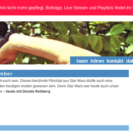
rd nicht mehr gepflegt. Beiträge, Live-Stream und Playlists findet ihr 
team
hören
kontakt
da
ember
t euch sein. Dieses berühmte Filmzitat aus Star Wars dürfte auch eine
r den heutigen insider gewesen sein. Denn Star Wars war heute auch unser
er – heute mit Dennis Rettberg