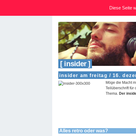
Diese Seite wi
[ insider ]
insider am freitag / 16. dez
Möge die Macht mi
Teilüberschrift fü
Thema.
Der insid
Alles retro oder was?