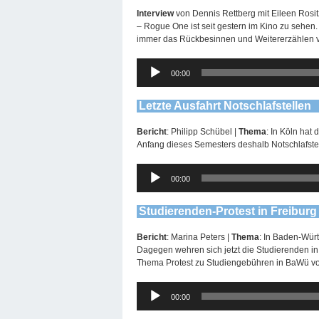
Interview
von Dennis Rettberg mit Eileen Rositz
– Rogue One ist seit gestern im Kino zu sehen.
immer das Rückbesinnen und Weitererzählen v
Audio-
00:00
Player
Letzte Ausfahrt Notschlafstellen
Bericht
: Philipp Schübel |
Thema
: In Köln hat
Anfang dieses Semesters deshalb Notschlafstel
Audio-
00:00
Player
Studierenden-Protest in Freiburg
Bericht
: Marina Peters |
Thema
: In Baden-Wür
Dagegen wehren sich jetzt die Studierenden in 
Thema Protest zu Studiengebühren in BaWü vor
Audio-
00:00
Player