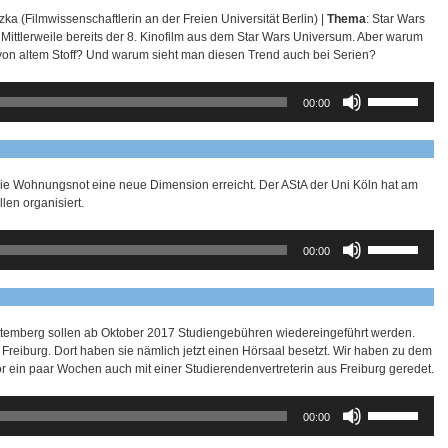
ka (Filmwissenschaftlerin an der Freien Universität Berlin) |
Thema
: Star Wars
 Mittlerweile bereits der 8. Kinofilm aus dem Star Wars Universum. Aber warum
on altem Stoff? Und warum sieht man diesen Trend auch bei Serien?
Pfeiltasten
00:00
Hoch/Runter
benutzen,
um
die
Lautstärke
 die Wohnungsnot eine neue Dimension erreicht. Der AStA der Uni Köln hat am
zu
len organisiert.
regeln.
Pfeiltasten
00:00
Hoch/Runter
benutzen,
um
die
Lautstärke
ttemberg sollen ab Oktober 2017 Studiengebühren wiedereingeführt werden.
zu
Freiburg. Dort haben sie nämlich jetzt einen Hörsaal besetzt. Wir haben zu dem
regeln.
 ein paar Wochen auch mit einer Studierendenvertreterin aus Freiburg geredet.
Pfeiltasten
00:00
Hoch/Runter
benutzen,