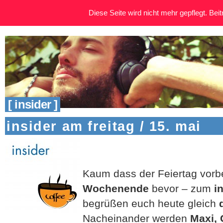
Diese Seite wird nicht mehr gepflegt. Beitr
[ insider ]
insider am freitag / 15. mai
Kaum dass der Feiertag vorbe
Wochenende
bevor – zum
i
begrüßen euch heute gleich
d
Nacheinander werden
Maxi, 