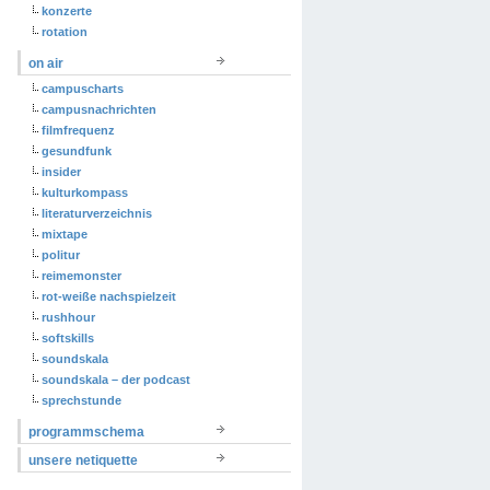
konzerte
rotation
on air
campuscharts
campusnachrichten
filmfrequenz
gesundfunk
insider
kulturkompass
literaturverzeichnis
mixtape
politur
reimemonster
rot-weiße nachspielzeit
rushhour
softskills
soundskala
soundskala – der podcast
sprechstunde
programmschema
unsere netiquette