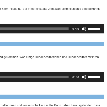
te Stern-Filiale auf der Friedrichstraße zieht wahrscheinlich bald eine bekannte
Pfeiltasten
00:00
Hoch/Runter
benutzen,
um
die
Lautstärke
zu
regeln.
nd gekommen. Was einige Hundebesitzerinnen und Hundebesitzer mit ihren
Pfeiltasten
00:00
Hoch/Runter
benutzen,
um
die
Lautstärke
zu
regeln.
haftlerinnen und Wissenschaftler der Uni Bonn haben herausgefunden, dass