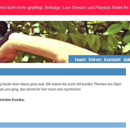
rd nicht mehr gepflegt. Beiträge, Live-Stream und Playlists findet ihr 
team
hören
kontakt
da
 heute eher etwas grau war. Wir waren für euch mit bunten Themen am Start.
i uns ging, das könnt ihr hier noch mal nachhören.
hristine Kostka.