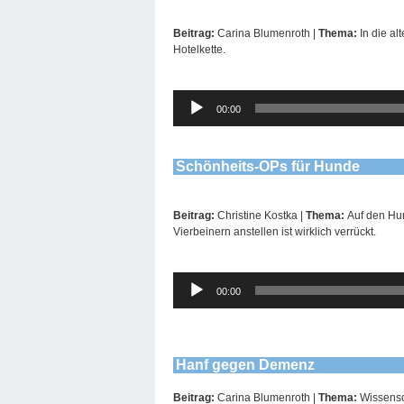
Beitrag:
Carina Blumenroth |
Thema:
In die al
Hotelkette.
Audio-
00:00
Player
Schönheits-OPs für Hunde
Beitrag:
Christine Kostka |
Thema:
Auf den Hu
Vierbeinern anstellen ist wirklich verrückt.
Audio-
00:00
Player
Hanf gegen Demenz
Beitrag:
Carina Blumenroth |
Thema:
Wissensc