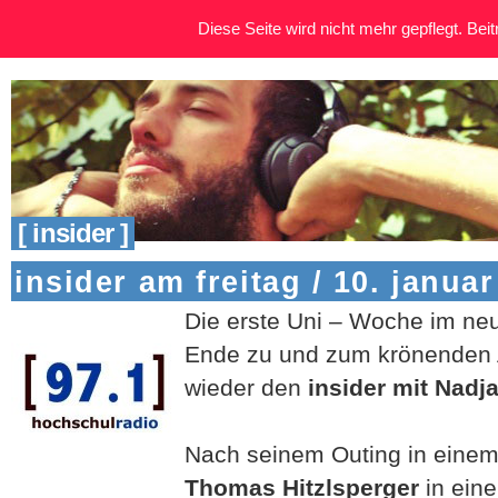
Diese Seite wird nicht mehr gepflegt. Beitr
[ insider ]
insider am freitag / 10. januar
Die erste Uni – Woche im neu
Ende zu und zum krönenden A
wieder den
insider mit Nadja
Nach seinem Outing in einem 
Thomas Hitzlsperger
in ein