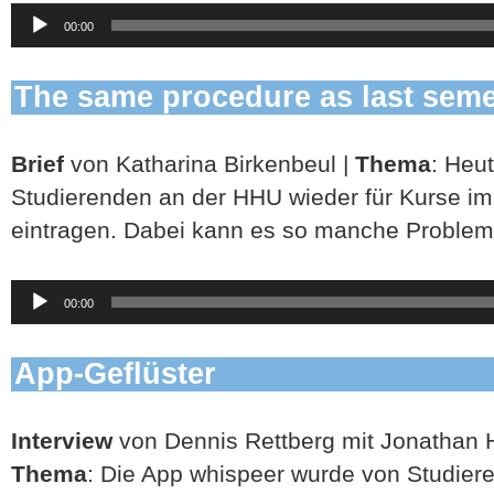
Audio-
00:00
Player
The same procedure as last sem
Brief
von Katharina Birkenbeul |
Thema
: Heu
Studierenden an der HHU wieder für Kurse i
eintragen. Dabei kann es so manche Proble
Audio-
00:00
Player
App-Geflüster
Interview
von Dennis Rettberg mit Jonathan H
Thema
: Die App whispeer wurde von Studier