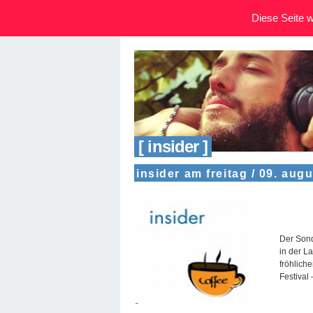
Diese Seite wi
[ insider ]
insider am freitag / 09. aug
Der Sond
in der L
fröhlich
Festival