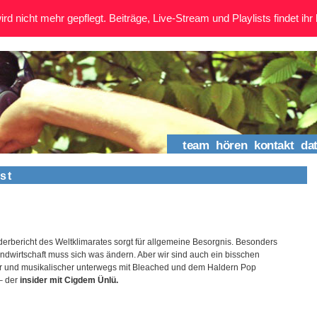
rd nicht mehr gepflegt. Beiträge, Live-Stream und Playlists findet ihr 
team
hören
kontakt
da
ust
erbericht des Weltklimarates sorgt für allgemeine Besorgnis. Besonders
andwirtschaft muss sich was ändern. Aber wir sind auch ein bisschen
er und musikalischer unterwegs mit Bleached und dem Haldern Pop
 – der
insider mit Cigdem Ünlü.