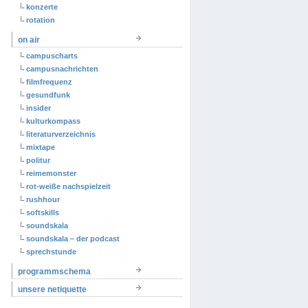
konzerte
rotation
on air
campuscharts
campusnachrichten
filmfrequenz
gesundfunk
insider
kulturkompass
literaturverzeichnis
mixtape
politur
reimemonster
rot-weiße nachspielzeit
rushhour
softskills
soundskala
soundskala – der podcast
sprechstunde
programmschema
unsere netiquette