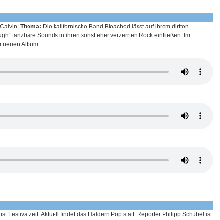
 Calvin|
Thema:
Die kalifornische Band Bleached lässt auf ihrem dirtten
h“ tanzbare Sounds in ihren sonst eher verzerrten Rock einfließen. Im
um neuen Album.
t Festivalzeit. Aktuell findet das Haldern Pop statt. Reporter Philipp Schübel ist