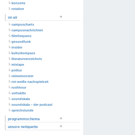
konzerte
rotation
on air
campuscharts
campusnachrichten
filmfrequenz
gesundfunk
insider
kulturkompass
literaturverzeichnis
mixtape
politur
reimemonster
rot-weiße nachspielzeit
rushhour
softskills
soundskala
soundskala – der podcast
sprechstunde
programmschema
unsere netiquette