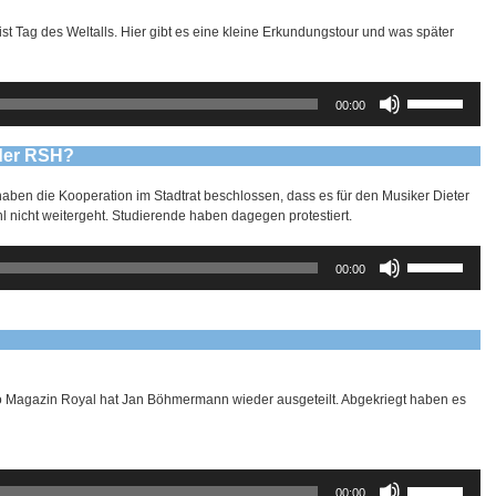
ist Tag des Weltalls. Hier gibt es eine kleine Erkundungstour und was später
Pfeiltasten
00:00
Hoch/Runter
benutzen,
um
 der RSH?
die
Lautstärke
haben die Kooperation im Stadtrat beschlossen, dass es für den Musiker Dieter
zu
nicht weitergeht. Studierende haben dagegen protestiert.
regeln.
Pfeiltasten
00:00
Hoch/Runter
benutzen,
um
die
Lautstärke
zu
regeln.
 Magazin Royal hat Jan Böhmermann wieder ausgeteilt. Abgekriegt haben es
Pfeiltasten
00:00