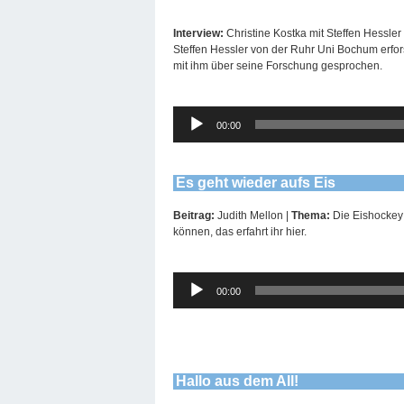
Interview:
Christine Kostka mit Steffen Hessler
Steffen Hessler von der Ruhr Uni Bochum erfor
mit ihm über seine Forschung gesprochen.
Audio-
00:00
Player
Es geht wieder aufs Eis
Beitrag:
Judith Mellon |
Thema:
Die Eishockey 
können, das erfahrt ihr hier.
Audio-
00:00
Player
Hallo aus dem All!