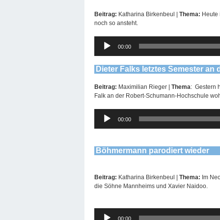
Beitrag:
Katharina Birkenbeul |
Thema:
Heute 
noch so ansteht.
Audio-
00:00
Player
Dieter Falks letztes Semester an
Beitrag:
Maximilian Rieger |
Thema
: Gestern 
Falk an der Robert-Schumann-Hochschule wohl 
Audio-
00:00
Player
Böhmermann parodiert wieder
Beitrag:
Katharina Birkenbeul |
Thema:
Im Neo
die Söhne Mannheims und Xavier Naidoo.
Audio-
00:00