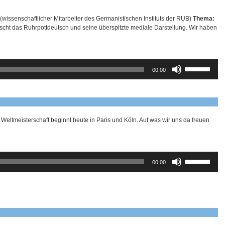
 (wissenschaftlicher Mitarbeiter des Germanistischen Instituts der RUB)
Thema:
scht das Ruhrpottdeutsch und seine überspitzte mediale Darstellung. Wir haben
Pfeiltasten
00:00
Hoch/Runter
benutzen,
um
die
Lautstärke
zu
Weltmeisterschaft beginnt heute in Paris und Köln. Auf was wir uns da freuen
regeln.
Pfeiltasten
00:00
Hoch/Runter
benutzen,
um
die
Lautstärke
zu
regeln.