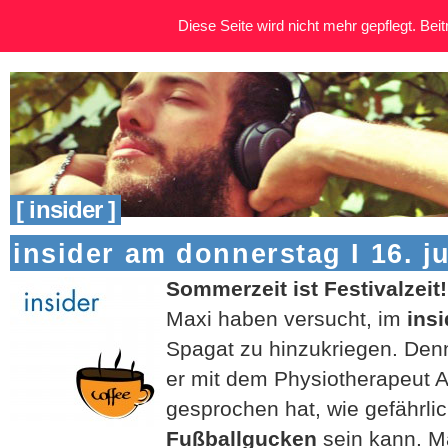
Diese Seite wird nicht mehr gepflegt. Beitr
[ insider ]
insider am donnerstag I 16. j
Sommerzeit ist Festivalzeit
Maxi haben versucht, im
insi
Spagat zu hinzukriegen. Den
er mit dem Physiotherapeut 
gesprochen hat, wie gefährli
Fußballgucken
sein kann. Ma