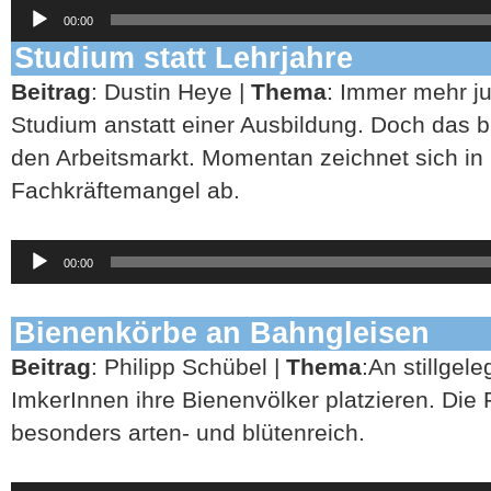
Audio-
00:00
Player
Studium statt Lehrjahre
Beitrag
: Dustin Heye |
Thema
: Immer mehr j
Studium anstatt einer Ausbildung. Doch das bl
den Arbeitsmarkt. Momentan zeichnet sich in
Fachkräftemangel ab.
Audio-
00:00
Player
Bienenkörbe an Bahngleisen
Beitrag
: Philipp Schübel |
Thema
:An stillge
ImkerInnen ihre Bienenvölker platzieren. Die
besonders arten- und blütenreich.
Audio-