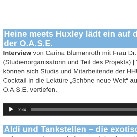
Heine meets Huxley lädt ein auf 
der O.A.S.E.
Interview
von Carina Blumenroth mit Frau Dr.
(Studienorganisatorin und Teil des Projekts) |
können sich Studis und Mitarbeitende der H
Cocktail in die Lektüre „Schöne neue Welt“ 
O.A.S.E. vertiefen.
Audio-
00:00
Player
Aldi und Tankstellen – die exoti