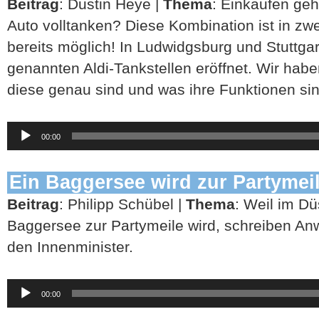
Beitrag
: Dustin Heye |
Thema
: Einkaufen geh
Auto volltanken? Diese Kombination ist in zw
bereits möglich! In Ludwidgsburg und Stuttga
genannten Aldi-Tankstellen eröffnet. Wir habe
diese genau sind und was ihre Funktionen sin
Audio-
00:00
Player
Ein Baggersee wird zur Partymei
Beitrag
: Philipp Schübel |
Thema
: Weil im Dü
Baggersee zur Partymeile wird, schreiben An
den Innenminister.
Audio-
00:00
Player