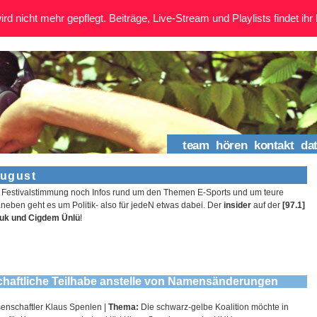
rd nicht mehr gepflegt. Beiträge, Live-Stream und Playlists findet ihr 
team
hören
kontakt
da
august
Festivalstimmung noch Infos rund um den Themen E-Sports und um teure
eben geht es um Politik- also für jedeN etwas dabei. Der
insider
auf der
[97.1]
auk und Cigdem Ünlü
!
chaftliche Teilhabe anstelle von Namensänderungen
enschaftler Klaus Spenlen |
Thema:
Die schwarz-gelbe Koalition möchte in