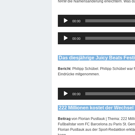
NRW die Namensänderung erleichtern. Was das
Audio-
00:00
Player
Audio-
00:00
Player
Das diesjährige Juicy Beats Fest
Bericht
: Philipp Schübel. Philipp Schübel war 
Eindrücke mitgenommen.
Audio-
00:00
Player
222 Millionen kostet der Wechsel
Beitrag
von Florian Pustlauk | Thema: 222 Mill
Fußballstar vom FC Barcelona zu Paris St. Ger
Florian Pustlauk aus der Sport-Redaktion erkl
kann.