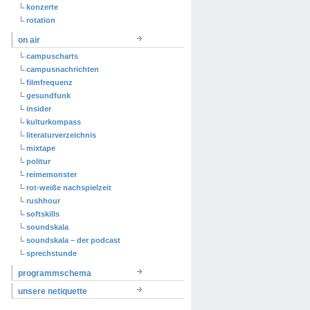
konzerte
rotation
on air
campuscharts
campusnachrichten
filmfrequenz
gesundfunk
insider
kulturkompass
literaturverzeichnis
mixtape
politur
reimemonster
rot-weiße nachspielzeit
rushhour
softskills
soundskala
soundskala – der podcast
sprechstunde
programmschema
unsere netiquette