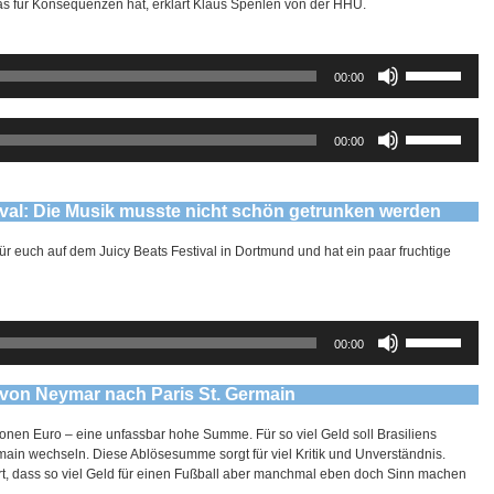
 für Konsequenzen hat, erklärt Klaus Spenlen von der HHU.
Pfeiltasten
00:00
Hoch/Runter
benutzen,
um
Pfeiltasten
00:00
die
Hoch/Runter
Lautstärke
benutzen,
zu
um
regeln.
die
ival: Die Musik musste nicht schön getrunken werden
Lautstärke
zu
für euch auf dem Juicy Beats Festival in Dortmund und hat ein paar fruchtige
regeln.
Pfeiltasten
00:00
Hoch/Runter
benutzen,
um
 von Neymar nach Paris St. Germain
die
Lautstärke
ionen Euro – eine unfassbar hohe Summe. Für so viel Geld soll Brasiliens
zu
main wechseln. Diese Ablösesumme sorgt für viel Kritik und Unverständnis.
regeln.
ärt, dass so viel Geld für einen Fußball aber manchmal eben doch Sinn machen