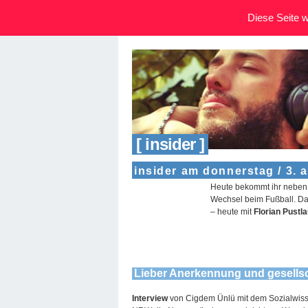
Diese Seite wi
[ insider ]
insider am donnerstag / 3. 
Heute bekommt ihr neben 
Wechsel beim Fußball. Dan
– heute mit
Florian Pustl
Lieber Anerkennung und gesells
Interview
von Cigdem Ünlü mit dem Sozialwiss