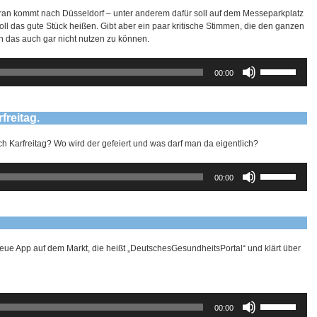
an kommt nach Düsseldorf – unter anderem dafür soll auf dem Messeparkplatz
oll das gute Stück heißen. Gibt aber ein paar kritische Stimmen, die den ganzen
an das auch gar nicht nutzen zu können.
Pfeiltasten
00:00
Hoch/Runter
benutzen,
um
die
freitag.
Lautstärke
zu
ich Karfreitag? Wo wird der gefeiert und was darf man da eigentlich?
regeln.
Pfeiltasten
00:00
Hoch/Runter
benutzen,
um
die
Lautstärke
zu
neue App auf dem Markt, die heißt „DeutschesGesundheitsPortal“ und klärt über
regeln.
Pfeiltasten
00:00
Hoch/Runter