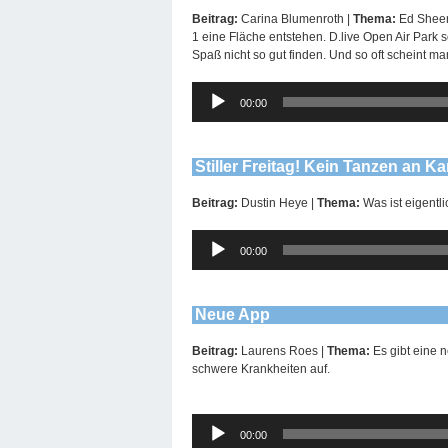
Beitrag:
Carina Blumenroth |
Thema:
Ed Sheer
1 eine Fläche entstehen. D.live Open Air Park s
Spaß nicht so gut finden. Und so oft scheint m
Audio-
00:00
Player
Stiller Freitag! Kein Tanzen an Kar
Beitrag:
Dustin Heye |
Thema:
Was ist eigentl
Audio-
00:00
Player
Neue App
Beitrag:
Laurens Roes |
Thema:
Es gibt eine 
schwere Krankheiten auf.
Audio-
00:00
Player