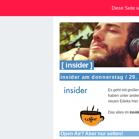
Diese Seite wi
[ insider ]
insider am donnerstag / 29.
Es geht mit großen
haben unter ander
neuen Edeka hier 
Das alles im
insid
Open Air? Aber nur selten!