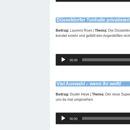
Düsseldorfer Tonhalle privatisiert
Beitrag:
Laurens Roes |
Thema:
Die Düsseldor
konstet emehr und gefällt den Angestellten nich
Audio-
00:00
Player
Viel Auswahl – wenn ihr wollt!
Beitrag:
Dustin Heye |
Thema:
Der neue Super
uns da mal umgesehen.
Audio-
00:00
Player