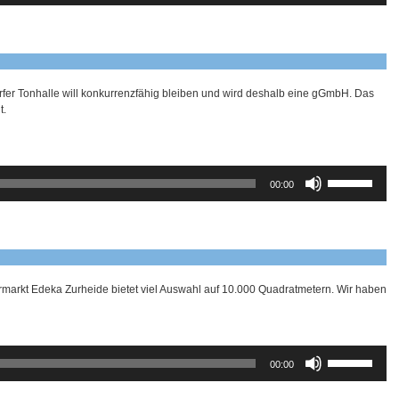
benutzen,
um
die
Lautstärke
zu
regeln.
fer Tonhalle will konkurrenzfähig bleiben und wird deshalb eine gGmbH. Das
t.
Pfeiltasten
00:00
Hoch/Runter
benutzen,
um
die
Lautstärke
zu
regeln.
markt Edeka Zurheide bietet viel Auswahl auf 10.000 Quadratmetern. Wir haben
Pfeiltasten
00:00
Hoch/Runter
benutzen,