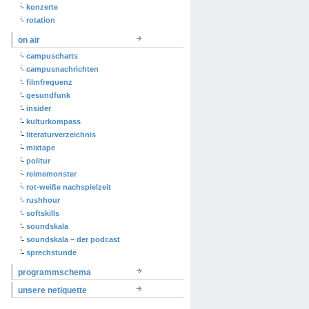
konzerte
rotation
on air
campuscharts
campusnachrichten
filmfrequenz
gesundfunk
insider
kulturkompass
literaturverzeichnis
mixtape
politur
reimemonster
rot-weiße nachspielzeit
rushhour
softskills
soundskala
soundskala – der podcast
sprechstunde
programmschema
unsere netiquette