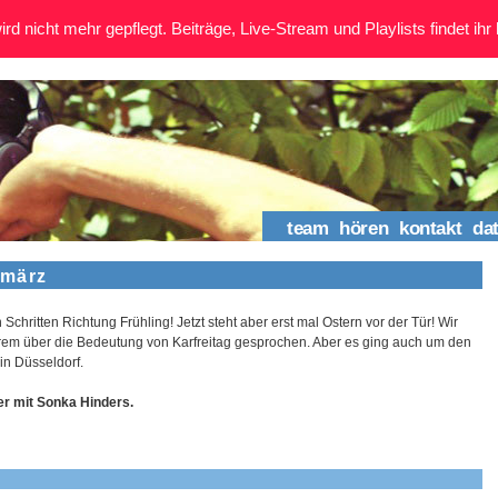
rd nicht mehr gepflegt. Beiträge, Live-Stream und Playlists findet ihr 
team
hören
kontakt
da
 märz
 Schritten Richtung Frühling! Jetzt steht aber erst mal Ostern vor der Tür! Wir
em über die Bedeutung von Karfreitag gesprochen. Aber es ging auch um den
in Düsseldorf.
er mit Sonka Hinders.