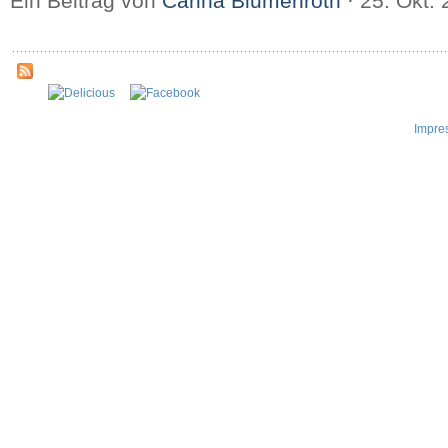
Ein Beitrag von
Carina Blumenroth
⋅
25. Okt.
Impre