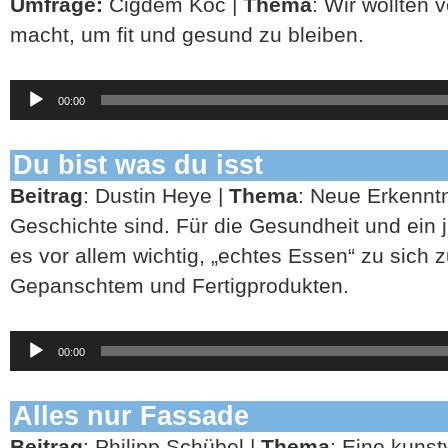
Umfrage:
Cigdem Koc |
Thema
: Wir wollten 
macht, um fit und gesund zu bleiben.
Audio-
00:00
Player
Du bist was du isst
Beitrag
: Dustin Heye |
Thema
: Neue Erkenntn
Geschichte sind. Für die Gesundheit und ein 
es vor allem wichtig, „echtes Essen“ zu sich
Gepanschtem und Fertigprodukten.
Audio-
00:00
Player
Alles nur Fassade
Beitrag
: Philipp Schübel |
Thema
: Eine kuns