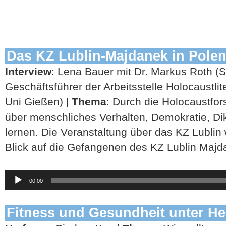
Das KZ Lublin-Majdanek in Pole
Interview
: Lena Bauer mit Dr. Markus Roth (St
Geschäftsführer der Arbeitsstelle Holocaustlit
Uni Gießen) |
Thema
: Durch die Holocaustfo
über menschliches Verhalten, Demokratie, Di
lernen. Die Veranstaltung über das KZ Lublin
Blick auf die Gefangenen des KZ Lublin Majda
Audio-
00:00
Player
Fitness und Gesundheit unter He