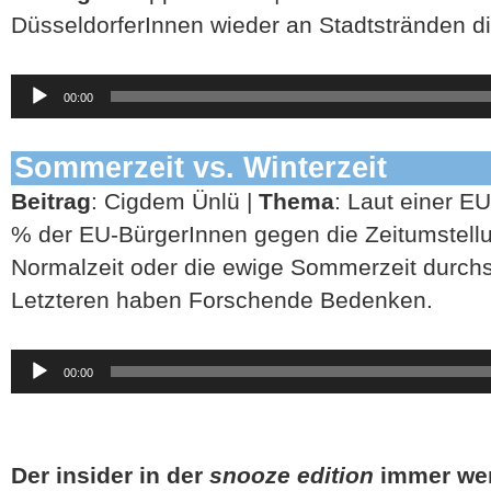
DüsseldorferInnen wieder an Stadtstränden d
Audio-
00:00
Player
Sommerzeit vs. Winterzeit
Beitrag
: Cigdem Ünlü |
Thema
: Laut einer E
% der EU-BürgerInnen gegen die Zeitumstellun
Normalzeit oder die ewige Sommerzeit durchs
Letzteren haben Forschende Bedenken.
Audio-
00:00
Player
Der insider in der
snooze edition
immer wer