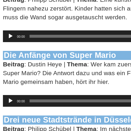
Flingern nahezu zerstört. Kinder hatten sich an
muss die Wand sogar ausgetauscht werden.
Audio-
00:00
Player
Die Anfänge von Super Mario
Beitrag
: Dustin Heye |
Thema
: Wer kam zuer
Super Mario? Die Antwort dazu und was ein F
Mario gemeinsam haben, hört ihr hier.
Audio-
00:00
Player
Drei neue Stadtstrände in Düssel
Beitrag
: Philipp Schübel |
Thema
: Im nächs