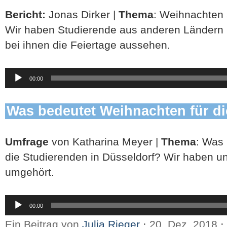
Bericht:
Jonas Dirker |
Thema
: Weihnachten 
Wir haben Studierende aus anderen Ländern u
bei ihnen die Feiertage aussehen.
Audio-
00:00
Player
Was bedeutet Weihnachten für d
Umfrage
von Katharina Meyer |
Thema
: Was
die Studierenden in Düsseldorf? Wir haben 
umgehört.
Audio-
00:00
Player
Ein Beitrag von
Julia Rieger
⋅
20. Dez. 2018
⋅