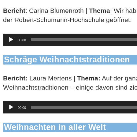
Bericht
: Carina Blumenroth |
Thema
: Wir ha
der Robert-Schumann-Hochschule geöffnet.
Audio-
00:00
Player
Schräge Weihnachtstraditionen
Bericht:
Laura Mertens |
Thema:
Auf der ganz
Weihnachtstraditionen – einige davon sind zi
Audio-
00:00
Player
Weihnachten in aller Welt