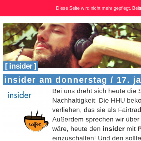
Diese Seite wird nicht mehr gepflegt. Beitr
[ insider ]
insider am donnerstag / 17. j
Bei uns dreht sich heute di
Nachhaltigkeit: Die HHU beko
verliehen, das sie als Fairtra
Außerdem sprechen wir über 
wäre, heute den
insider
mit
P
einzuschalten! Und den solltet