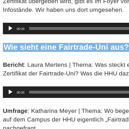
Zertifikat übergeben wird, gibt es im Foyer v
Infostände. Wir haben uns dort umgesehen.
Audio-
00:00
Player
Wie sieht eine Fairtrade-Uni aus
Bericht
: Laura Mertens | Thema: Was steckt e
Zertifikat der Fairtrade-Uni? Was die HHU dazu q
Audio-
00:00
Player
Umfrage
: Katharina Meyer | Thema: Wo beg
auf dem Campus der HHU eigentlich „Fairtra
nachgefragt.