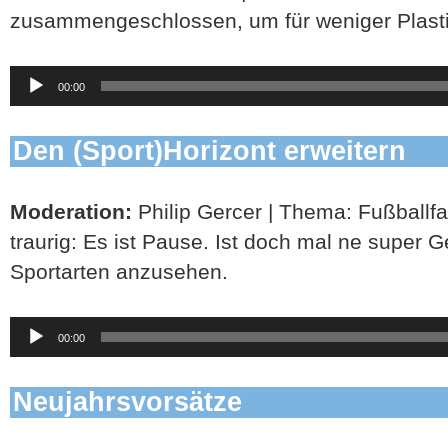
zusammengeschlossen, um für weniger Plasti
Audio-
00:00
Player
Den (Sport)Horizont erweitern
Moderation:
Philip Gercer | Thema: Fußballf
traurig: Es ist Pause. Ist doch mal ne super 
Sportarten anzusehen.
Audio-
00:00
Player
Neujahrsvorsätze