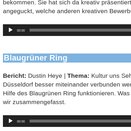
bekommen. Sie hat sich da kreativ präsentier
angeguckt, welche anderen kreativen Bewerbu
Audio-
00:00
Player
Blaugrüner Ring
Bericht:
Dustin Heye |
Thema:
Kultur uns Se
Düsseldorf besser miteinander verbunden werd
Hilfe des Blaugrünen Ring funktionieren. Was
wir zusammengefasst.
Audio-
00:00
Player